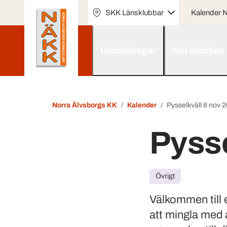
SKK Länsklubbar
Kalender
Utställningar
Om klubben
Norra Älvsborgs KK
Kalender
Pysselkväll 6 nov 
Pysse
Övrigt
Välkommen till
att mingla med 