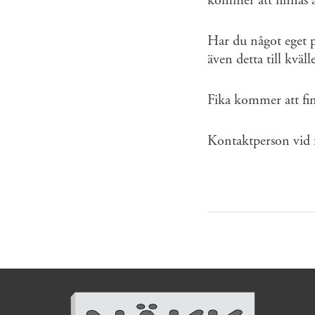
kommer att finnas a
Har du något eget p
även detta till kväl
Fika kommer att fin
Kontaktperson vid 
Sidinformation och anv
Köpa hund startsida