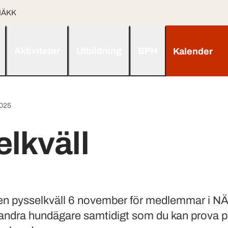
 NÄKK
Aktiviteter
Utbildning
BPH
Kalender
2025
lkväll
 en pysselkväll 6 november för medlemmar i N
andra hundägare samtidigt som du kan prova på 