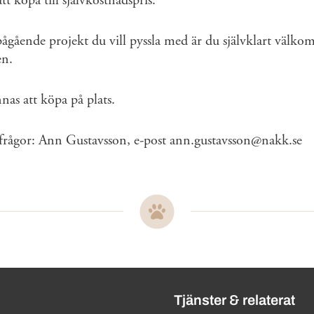
tt köpa till självkostnadspris.
ågående projekt du vill pyssla med är du självklart välko
len.
nas att köpa på plats.
frågor: Ann Gustavsson, e-post ann.gustavsson@nakk.se
ändbara länkar
Tjänster & relaterat