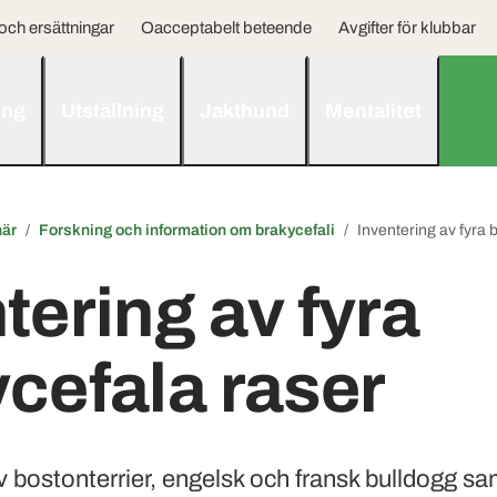
ch ersättningar
Oacceptabelt beteende
Avgifter för klubbar
ing
Utställning
Jakthund
Mentalitet
när
Forskning och information om brakycefali
Inventering av fyra 
tering av fyra
cefala raser
v bostonterrier, engelsk och fransk bulldogg s