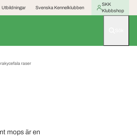
SKK
Utbildningar
Svenska Kennelklubben
Klubbshop
Sök
brakycefala raser
amt mops är en