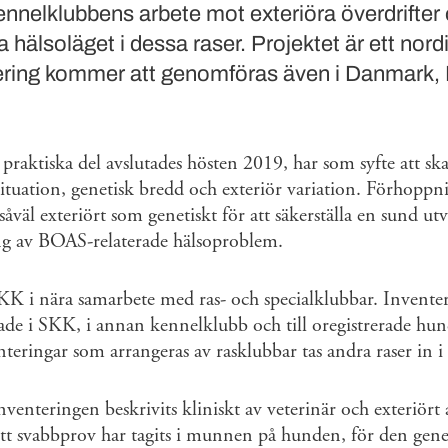
ennelklubbens arbete mot exteriöra överdrifter
 hälsoläget i dessa raser. Projektet är ett nordi
tering kommer att genomföras även i Danmark,
praktiska del avslutades hösten 2019, har som syfte att ska
situation, genetisk bredd och exteriör variation. Förhoppni
n såväl exteriört som genetiskt för att säkerställa en sund ut
g av BOAS-relaterade hälsoproblem.
SKK i nära samarbete med ras- och specialklubbar. Invente
erade i SKK, i annan kennelklubb och till oregistrerade hun
nteringar som arrangeras av rasklubbar tas andra raser in i
venteringen beskrivits kliniskt av veterinär och exteriört 
tt svabbprov har tagits i munnen på hunden, för den gene