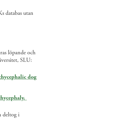
s databas utan
eras löpande och
versitet, SLU:
chycephalic dog
achycephaly.
 deltog i