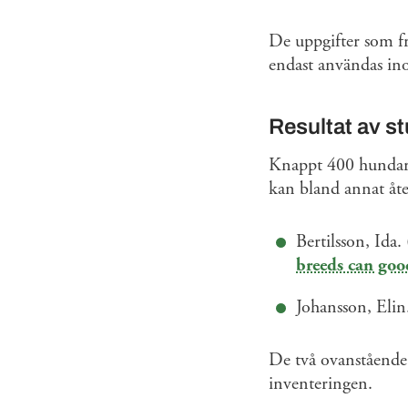
De uppgifter som f
endast användas ino
Resultat av s
Knappt 400 hundar h
kan bland annat åte
Bertilsson, Ida.
breeds can goo
Johansson, Elin
De två ovanstående 
inventeringen.