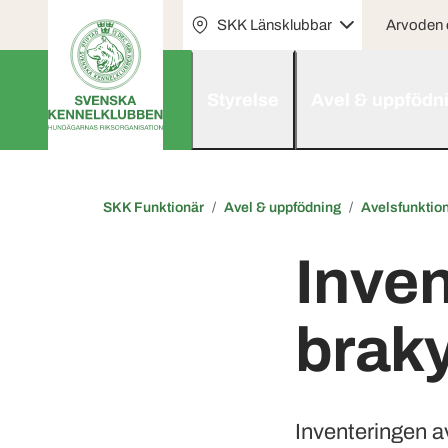
SKK Länsklubbar
Arvoden o
Styrelse
Avel & uppfödn
SKK Funktionär
Avel & uppfödning
Avelsfunktio
Inven
braky
Inventeringen a