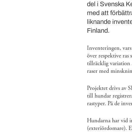
del i Svenska K
med att förbättra
liknande inven
Finland.
Inventeringen, vars 
över respektive ras 
tillräcklig variatio
raser med minsknin
Projektet drivs av 
till hundar registr
rastyper. På de inve
Hundarna har vid in
(exteriördomare). E