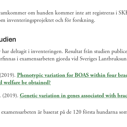
ramkommer om hunden kommer inte att registreras i SKK
m inventeringsprojektet och för forskning.
tudien
ar deltagit i inventeringen. Resultat från studien public
rfinnas i examensarbeten gjorda vid Sveriges Lantbruksuni
 (2019).
Phenotypic variation for BOAS within four bra
d welfare be obtained?
. (2019).
Genetic variation in genes associated with br
examensarbeten är baserat på de 120 första hundarna som