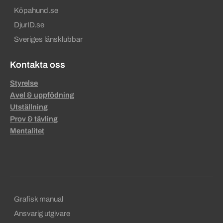
Köpahund.se
DjurID.se
Sveriges länsklubbar
Kontakta oss
Styrelse
Avel & uppfödning
Utställning
Prov & tävling
Mentalitet
Sekundära sidfotslänkar
Grafisk manual
Ansvarig utgivare