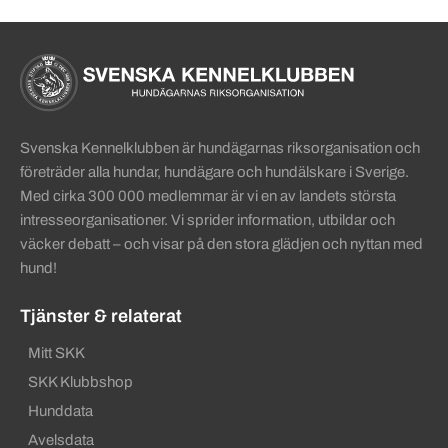
Sidinformation och användba
Köpa hund startsida
Svenska Kennelklubben är hundägarnas riksorganisation och
företräder alla hundar, hundägare och hundälskare i Sverige.
Med cirka 300 000 medlemmar är vi en av landets största
intresseorganisationer. Vi sprider information, utbildar och
väcker debatt – och visar på den stora glädjen och nyttan med
hund!
Tjänster & relaterat
Mitt SKK
SKK Klubbshop
Hunddata
Avelsdata