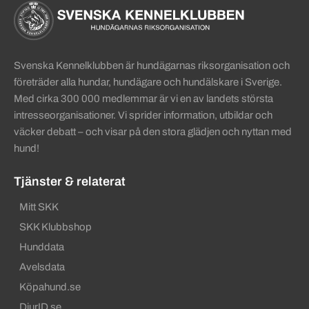
Sidinformation och användba
Köpa hund startsida
Svenska Kennelklubben är hundägarnas riksorganisation och
företräder alla hundar, hundägare och hundälskare i Sverige.
Med cirka 300 000 medlemmar är vi en av landets största
intresseorganisationer. Vi sprider information, utbildar och
väcker debatt – och visar på den stora glädjen och nyttan med
hund!
Tjänster & relaterat
Mitt SKK
SKK Klubbshop
Hunddata
Avelsdata
Köpahund.se
DjurID.se