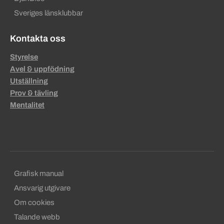
Sveriges länsklubbar
Kontakta oss
Styrelse
Avel & uppfödning
Utställning
Prov & tävling
Mentalitet
Sekundära sidfotslänkar
Grafisk manual
Ansvarig utgivare
Om cookies
Talande webb