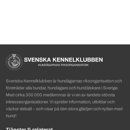
Sidinformation och användba
Köpa hund startsida
Svenska Kennelklubben är hundägarnas riksorganisation och
företräder alla hundar, hundägare och hundälskare i Sverige.
Med cirka 300 000 medlemmar är vi en av landets största
intresseorganisationer. Vi sprider information, utbildar och
väcker debatt – och visar på den stora glädjen och nyttan med
hund!
Tjänster & relaterat