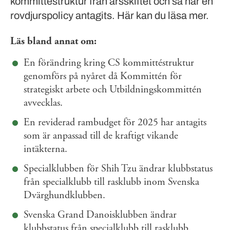
kommittéstruktur från årsskiftet och så har en
rovdjurspolicy antagits. Här kan du läsa mer.
Läs bland annat om:
En förändring kring CS kommittéstruktur
genomförs på nyåret då Kommittén för
strategiskt arbete och Utbildningskommittén
avvecklas.
En reviderad rambudget för 2025 har antagits
som är anpassad till de kraftigt vikande
intäkterna.
Specialklubben för Shih Tzu ändrar klubbstatus
från specialklubb till rasklubb inom Svenska
Dvärghundklubben.
Svenska Grand Danoisklubben ändrar
klubbstatus från specialklubb till rasklubb.