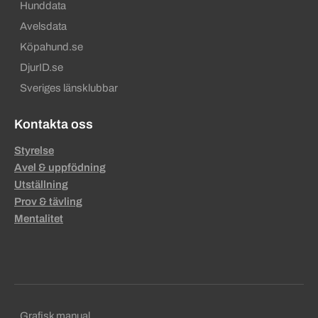
Hunddata
Avelsdata
Köpahund.se
DjurID.se
Sveriges länsklubbar
Kontakta oss
Styrelse
Avel & uppfödning
Utställning
Prov & tävling
Mentalitet
Sekundära sidfotslänkar
Grafisk manual