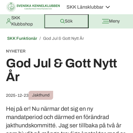
SKK Länsklubbar
SKK
Sök
Meny
Klubbshop
SKK Funktionär
God Jul & Gott Nytt År
NYHETER
God Jul & Gott Nytt
År
Jakthund
2025-12-23
Hej på er! Nu närmar det sig en ny
mandatperiod och därmed en förändrad
jakthundskommitté. Jag ser tillbaka på två år