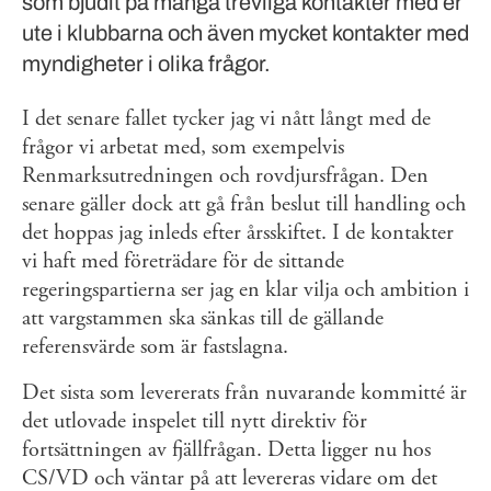
som bjudit på många trevliga kontakter med er
ute i klubbarna och även mycket kontakter med
myndigheter i olika frågor.
I det senare fallet tycker jag vi nått långt med de
frågor vi arbetat med, som exempelvis
Renmarksutredningen och rovdjursfrågan. Den
senare gäller dock att gå från beslut till handling och
det hoppas jag inleds efter årsskiftet. I de kontakter
vi haft med företrädare för de sittande
regeringspartierna ser jag en klar vilja och ambition i
att vargstammen ska sänkas till de gällande
referensvärde som är fastslagna.
Det sista som levererats från nuvarande kommitté är
det utlovade inspelet till nytt direktiv för
fortsättningen av fjällfrågan. Detta ligger nu hos
CS/VD och väntar på att levereras vidare om det