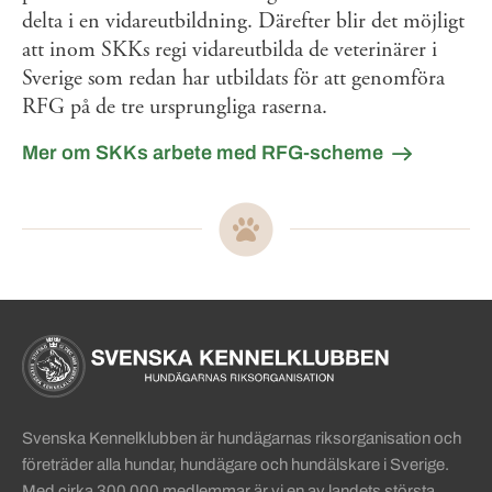
delta i en vidareutbildning. Därefter blir det möjligt
att inom SKKs regi vidareutbilda de veterinärer i
Sverige som redan har utbildats för att genomföra
RFG på de tre ursprungliga raserna.
Mer om SKKs arbete med RFG-scheme
Sidinformation och användba
Köpa hund startsida
Svenska Kennelklubben är hundägarnas riksorganisation och
företräder alla hundar, hundägare och hundälskare i Sverige.
Med cirka 300 000 medlemmar är vi en av landets största