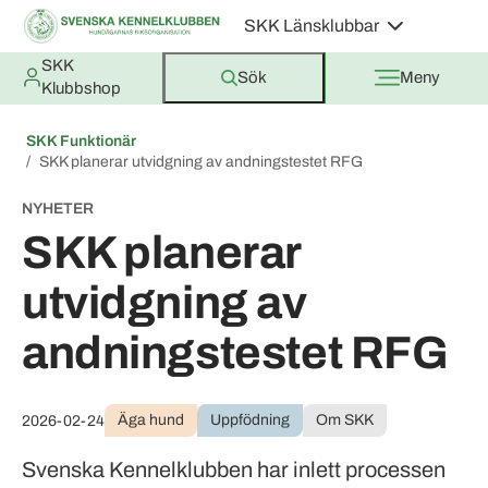
SKK Länsklubbar
SKK
Sök
Meny
Klubbshop
SKK Funktionär
SKK planerar utvidgning av andningstestet RFG
NYHETER
SKK planerar
utvidgning av
andningstestet RFG
Äga hund
Uppfödning
Om SKK
2026-02-24
Svenska Kennelklubben har inlett processen