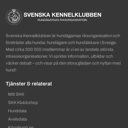
Sidinformation och användba
Köpa hund startsida
Svenska Kennelklubben är hundägarnas riksorganisation och
företräder alla hundar, hundägare och hundälskare i Sverige.
Med cirka 300 000 medlemmar är vi en av landets största
intresseorganisationer. Vi sprider information, utbildar och
väcker debatt – och visar på den stora glädjen och nyttan med
hund!
Tjänster & relaterat
Mitt SKK
SKK Klubbshop
Hunddata
Avelsdata
Köpahund.se