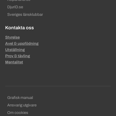
DjurID.se
Sveriges länsklubbar
Kontakta oss
Styrelse
Avel & uppfödning
Utställning
Prov & tävling
Mentalitet
Sekundära sidfotslänkar
Grafisk manual
Ansvarig utgivare
Om cookies