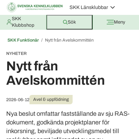
SKK Länsklubbar
SKK
Sök
Meny
Klubbshop
SKK Funktionär
Nytt från Avelskommittén
NYHETER
Nytt från
Avelskommittén
Avel & uppfödning
2026-06-12
Nya beslut omfattar fastställande av sju RAS-
dokument, godkända projektplaner för
inkorsning, beviljade utvecklingsmedel till