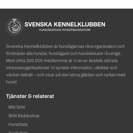
Sidinformation och användba
Köpa hund startsida
Svenska Kennelklubben är hundägarnas riksorganisation och
företräder alla hundar, hundägare och hundälskare i Sverige.
Med cirka 300 000 medlemmar är vi en av landets största
intresseorganisationer. Vi sprider information, utbildar och
väcker debatt – och visar på den stora glädjen och nyttan med
hund!
Tjänster & relaterat
Mitt SKK
SKK Klubbshop
Hunddata
Avelsdata