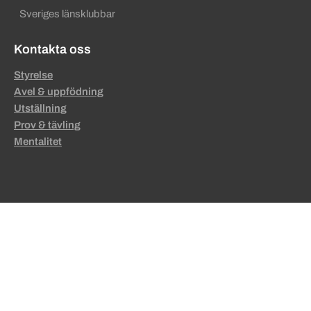
Sveriges länsklubbar
Kontakta oss
Styrelse
Avel & uppfödning
Utställning
Prov & tävling
Mentalitet
Sekundära sidfotslänkar
Grafisk manual
Ansvarig utgivare
Om cookies
Talande webb