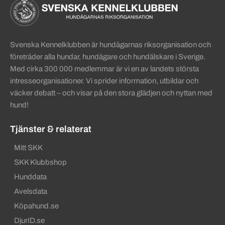
Sidinformation och användba
Köpa hund startsida
Svenska Kennelklubben är hundägarnas riksorganisation och
företräder alla hundar, hundägare och hundälskare i Sverige.
Med cirka 300 000 medlemmar är vi en av landets största
intresseorganisationer. Vi sprider information, utbildar och
väcker debatt – och visar på den stora glädjen och nyttan med
hund!
Tjänster & relaterat
Mitt SKK
SKK Klubbshop
Hunddata
Avelsdata
Köpahund.se
DjurID.se