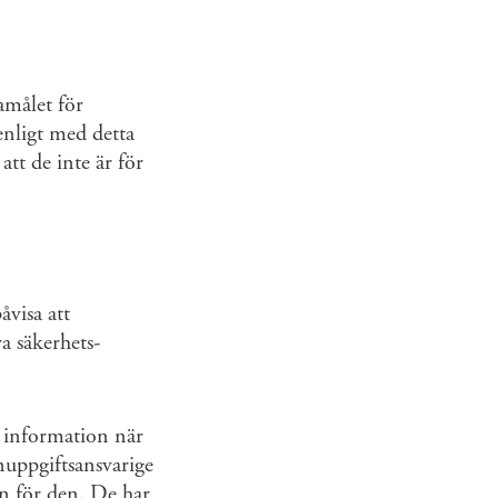
amålet för
enligt med detta
tt de inte är för
visa att
a säkerhets­
ig information när
nuppgifts­ansvarige
n för den. De har