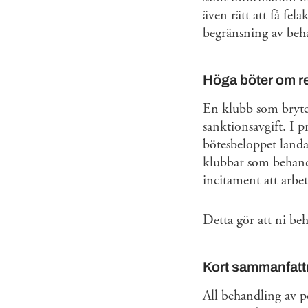
även rätt att få fela
begränsning av beh
Höga böter om reg
En klubb som bryter
sanktionsavgift. I 
bötesbeloppet landa
klubbar som behandla
incitament att arbe
Detta gör att ni beh
Kort sammanfatt
All behandling av pe