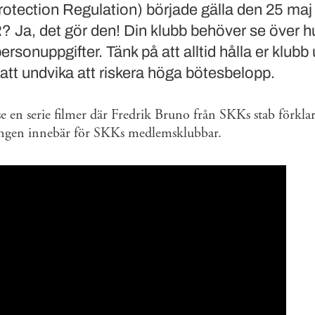
otection Regulation) började gälla den 25 ma
 Ja, det gör den! Din klubb behöver se över h
 personuppgifter. Tänk på att alltid hålla er klub
att undvika att riskera höga bötesbelopp.
 en serie filmer där Fredrik Bruno från SKKs stab förkla
ingen innebär för SKKs medlemsklubbar.