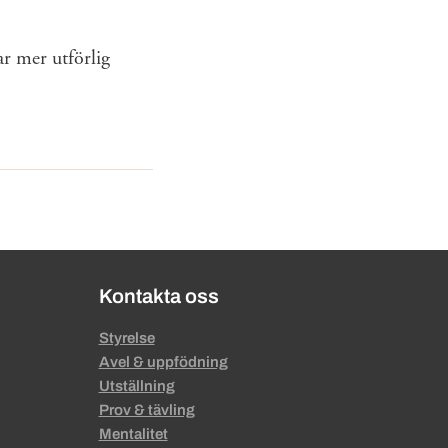
r mer utförlig
Kontakta oss
Styrelse
Avel & uppfödning
Utställning
Prov & tävling
Mentalitet