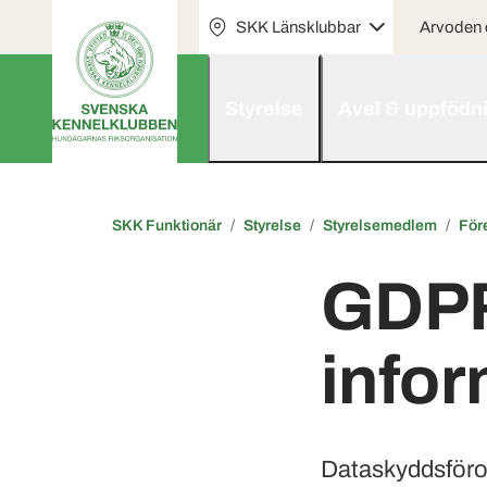
SKK Länsklubbar
Arvoden o
Styrelse
Avel & uppfödn
SKK Funktionär
Styrelse
Styrelsemedlem
För
GDPR
infor
Dataskyddsföro