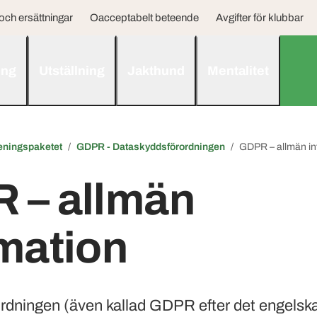
ch ersättningar
Oacceptabelt beteende
Avgifter för klubbar
ing
Utställning
Jakthund
Mentalitet
eningspaketet
GDPR - Dataskyddsförordningen
GDPR – allmän in
 – allmän
mation
rdningen (även kallad GDPR efter det engels