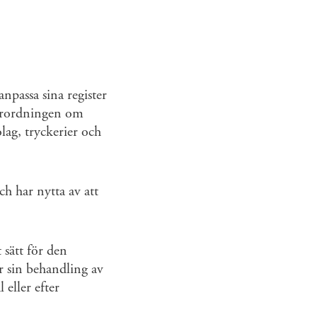
passa sina register
 förordningen om
lag, tryckerier och
h har nytta av att
 sätt för den
ör sin behandling av
 eller efter