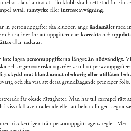
innebär bland annat att din klubb ska ha ett stöd för sin 
xempel
avtal
,
samtycke
eller
intresseavvägning
.
ar in personuppgifter ska klubben ange
ändamålet
med in
m ha rutiner för att uppgifterna är
korrekta
och
uppdate
rättas
eller
raderas
.
r
inte lagra personuppgifterna längre än nödvändigt
. V
a och organisatoriska åtgärder se till att personuppgifter
kligt
skydd mot bland annat obehörig eller otillåten be
varig och ska visa att dessa grundläggande principer följs.
strerade får ökade rättigheter. Man har till exempel rätt att
h i vissa fall även raderade eller att behandlingen begränsa
ner ni säkert igen från personuppgiftslagens regler. Men