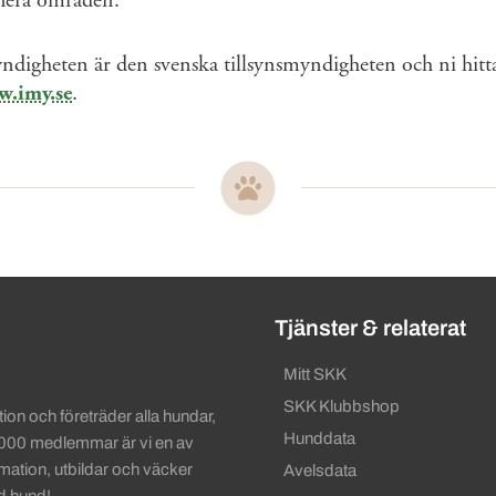
flera områden.
ndigheten är den svenska tillsynsmyndigheten och ni hitta
.imy.se
.
ändbara länkar
Tjänster & relaterat
Mitt SKK
SKK Klubbshop
on och företräder alla hundar,
Hunddata
 000 medlemmar är vi en av
rmation, utbildar och väcker
Avelsdata