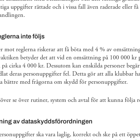
ktiga uppgifter rättade och i vissa fall även raderade eller 
andlingen.
lerna inte följs
 mot reglerna riskerar att få böta med 4 % av omsättning
praktiken betyder det att vid en omsättning på 100 000 k
 på cirka 4 000 kr. Dessutom kan enskilda personer begär
t deras personuppgifter fel. Detta gör att alla klubbar har
ta bättre med frågorna om skydd för personuppgifter.
över se över rutiner, system och avtal för att kunna följa r
ning av dataskyddsförordningen
rsonuppgifter ska vara laglig, korrekt och ske på ett öppet