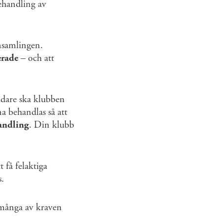
behandling av
samlingen.
rade
– och att
idare ska klubben
na behandlas så att
handling
. Din klubb
 få felaktiga
s.
 många av kraven