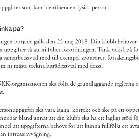
uppgifter som kan identifiera en fysisk person.
tänka på?
ngen började gälla den 25 maj 2018. Din klubb behöver an
era uppgifter så att ni följer förordningen. Tänk också på
 samarbetsavtal med till exempel sponsorer, försäkringsbo
 om ni måste teckna biträdesavtal med dessa.
KK-organisationen ska följa de grundläggande reglerna oc
t.
rsonuppgifter ska vara laglig, korrekt och ske på ett öppet
innebär bland annat att din klubb ska ha ett lagligt stöd f
empel att uppgifterna behövs för att kunna fullfölja ett avtal
 en intresseavvägning.