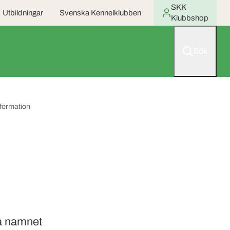
SKK
Utbildningar
Svenska Kennelklubben
Klubbshop
Sök
formation
ka namnet