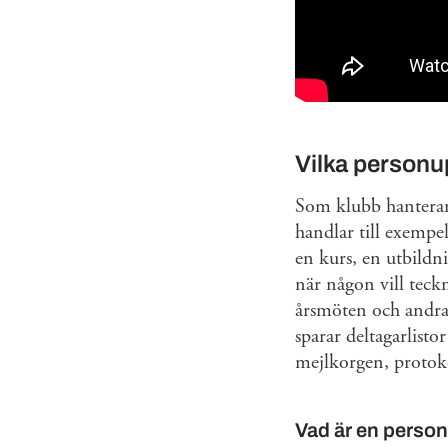
Vilka personu
Som klubb hanterar 
handlar till exempe
en kurs, en utbildn
när någon vill tec
årsmöten och andra
sparar deltagarlisto
mejlkorgen, protoko
Vad är en perso