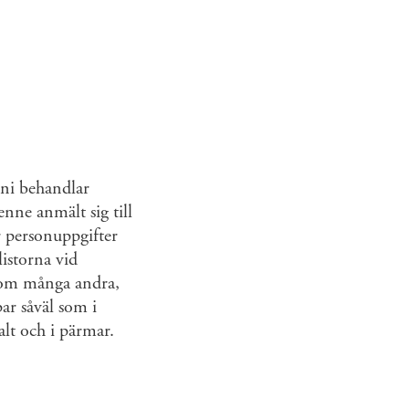
 ni behandlar
nne anmält sig till
r personuppgifter
istorna vid
 som många andra,
ar såväl som i
lt och i pärmar.