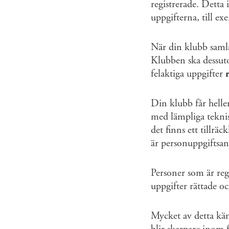
registrerade. Detta 
uppgifterna, till e
När din klubb saml
Klubben ska dessuto
felaktiga uppgifter
Din klubb får helle
med lämpliga teknisk
det finns ett tillräc
är personuppgiftsans
Personer som är regi
uppgifter rättade oc
Mycket av detta kän