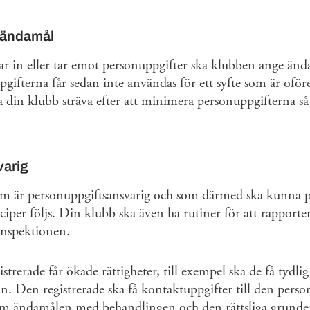
e ändamål
r in eller tar emot personuppgifter ska klubben ange änd
gifterna får sedan inte användas för ett syfte som är oför
 din klubb sträva efter att minimera personuppgifterna så a
varig
om är personuppgiftsansvarig och som därmed ska kunna på
iper följs. Din klubb ska även ha rutiner för att rapporter
ainspektionen.
strerade får ökade rättigheter, till exempel ska de få tydl
n. Den registrerade ska få kontaktuppgifter till den perso
m ändamålen med behandlingen och den rättsliga grunde