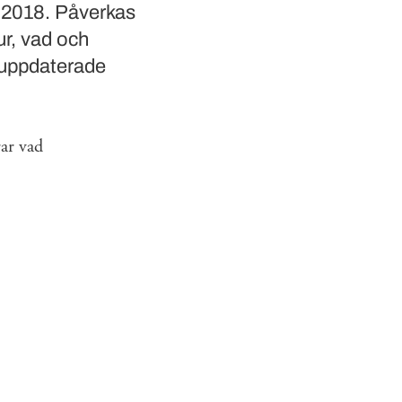
j 2018. Påverkas
ur, vad och
b uppdaterade
rar vad