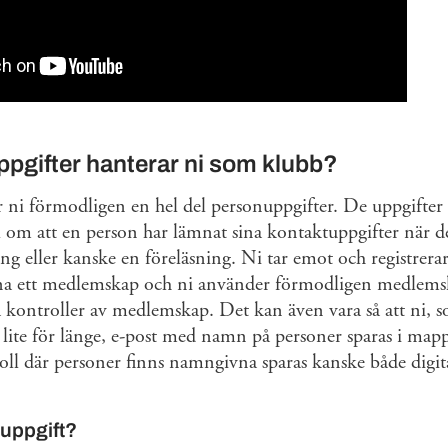
ppgifter hanterar ni som klubb?
ni förmodligen en hel del personuppgifter. De uppgifter
l om att en person har lämnat sina kontaktuppgifter när de
ing eller kanske en föreläsning. Ni tar emot och registrera
kna ett medlemskap och ni använder förmodligen medlemsl
 kontroller av medlemskap. Det kan även vara så att ni,
r lite för länge, e-post med namn på personer sparas i mapp
ll där personer finns namngivna sparas kanske både digita
nuppgift?