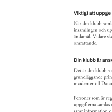
Viktigt att uppg
När din klubb samla
insamlingen och upp
ändamål. Vidare ska
omfattande.
Din klubb är ans
Det är din klubb s
grundläggande princ
incidenter till Dat
Personer som är regi
uppgifterna samlas i
samt information o