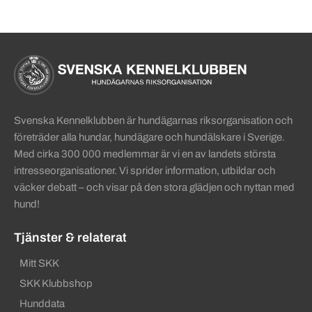
Sidinformation och användba
Köpa hund startsida
Svenska Kennelklubben är hundägarnas riksorganisation och
företräder alla hundar, hundägare och hundälskare i Sverige.
Med cirka 300 000 medlemmar är vi en av landets största
intresseorganisationer. Vi sprider information, utbildar och
väcker debatt – och visar på den stora glädjen och nyttan med
hund!
Tjänster & relaterat
Mitt SKK
SKK Klubbshop
Hunddata