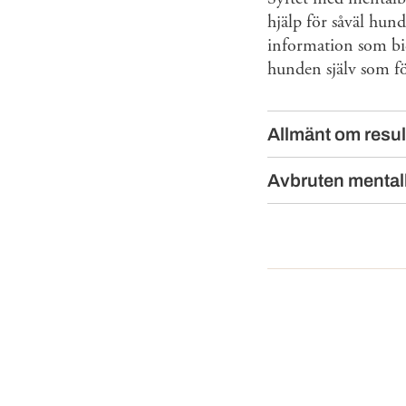
hjälp för såväl hun
information som bid
hunden själv som f
Allmänt om resu
Avbruten mental