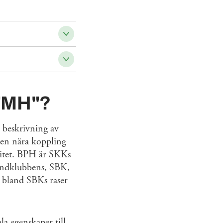
 "MH"?
 beskrivning av
 en nära koppling
litet. BPH är SKKs
undklubbens, SBK,
r bland SBKs raser
a egenskaper till