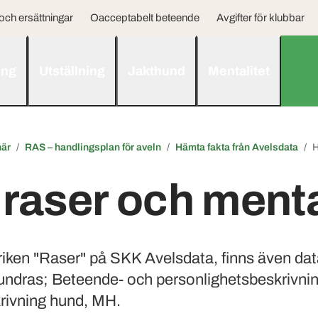
ch ersättningar
Oacceptabelt beteende
Avgifter för klubbar
ing
Utställning
Jakthund
Mentalitet
när
RAS – handlingsplan för aveln
Hämta fakta från Avelsdata
H
aser och menta
ken "Raser" på SKK Avelsdata, finns även data
hundras; Beteende- och personlighetsbeskrivn
rivning hund, MH.