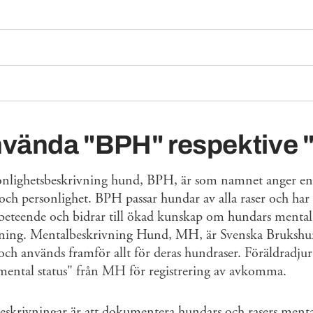
nvända "BPH" respektive
onlighetsbeskrivning hund, BPH, är som namnet anger en
och personlighet. BPH passar hundar av alla raser och har
gsbeteende och bidrar till ökad kunskap om hundars menta
vning. Mentalbeskrivning Hund, MH, är Svenska Bruksh
ch används framför allt för deras hundraser. Föräldradju
mental status" från MH för registrering av avkomma.
skrivningar är att dokumentera hundars och rasers mental