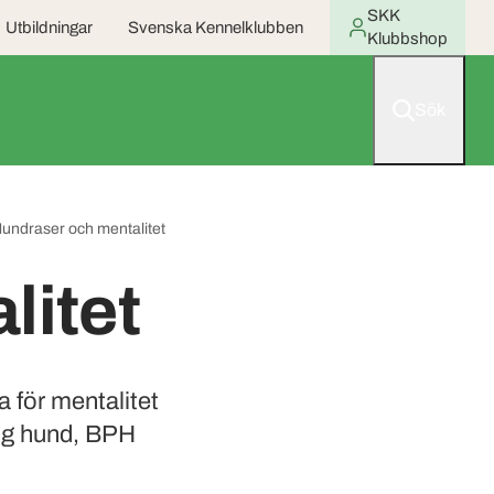
SKK
Utbildningar
Svenska Kennelklubben
Klubbshop
Sök
undraser och mentalitet
litet
 för mentalitet
ing hund, BPH