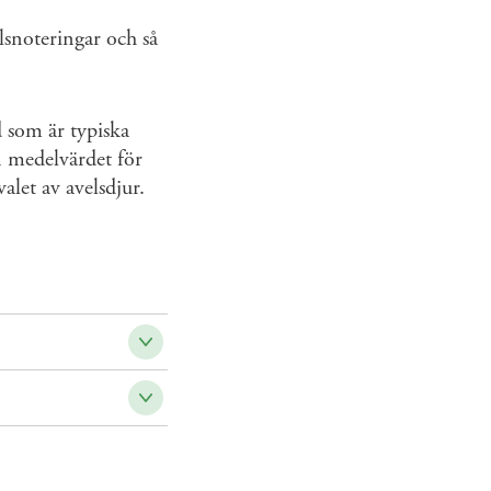
lsnoteringar och så
d som är typiska
n medelvärdet för
let av avelsdjur.