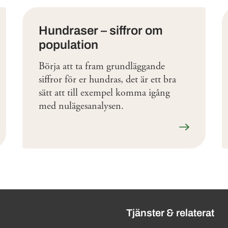
Hundraser – siffror om
population
Börja att ta fram grundläggande
siffror för er hundras, det är ett bra
sätt att till exempel komma igång
med nulägesanalysen.
mer
Läs mer
ändbara länkar
Tjänster & relaterat