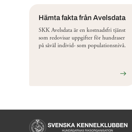
Hämta fakta från Avelsdata
SKK Avelsdata är en kostnadsfri tjänst
som redovisar uppgifter för hundraser
på såväl individ- som populationsnivå.
Läs 
Sidinformation och anv
Köpa hund startsida