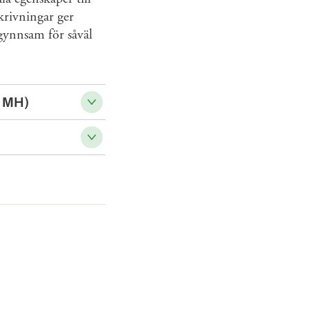
krivningar ger
 gynnsam för såväl
h MH)