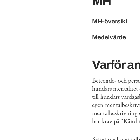
MH
MH-översikt
Medelvärde
Varför a
Beteende- och pers
hundars mentalitet 
till hundars varda
egen mentalbeskri
mentalbeskrivning o
har krav på "Känd 
Syftet med mentalbe