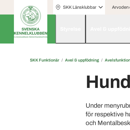
SKK Länsklubbar
Arvoden o
Styrelse
Avel & uppfödn
SKK Funktionär
Avel & uppfödning
Avelsfunktio
Hundr
Under menyrubri
för respektive 
och Mentalbesk