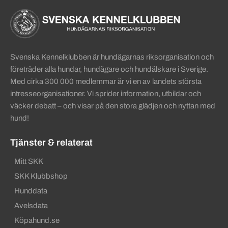
Sidinformation och användba
Köpa hund startsida
Svenska Kennelklubben är hundägarnas riksorganisation och
företräder alla hundar, hundägare och hundälskare i Sverige.
Med cirka 300 000 medlemmar är vi en av landets största
intresseorganisationer. Vi sprider information, utbildar och
väcker debatt – och visar på den stora glädjen och nyttan med
hund!
Tjänster & relaterat
Mitt SKK
SKK Klubbshop
Hunddata
Avelsdata
Köpahund.se