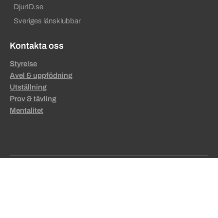
DjurID.se
Sveriges länsklubbar
Kontakta oss
Styrelse
Avel & uppfödning
Utställning
Prov & tävling
Mentalitet
Sekundära sidfotslänkar
Grafisk manual
Ansvarig utgivare
Om cookies