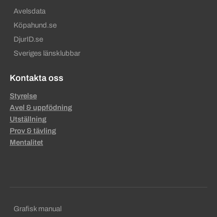
Avelsdata
Köpahund.se
DjurID.se
Sveriges länsklubbar
Kontakta oss
Styrelse
Avel & uppfödning
Utställning
Prov & tävling
Mentalitet
Sekundära sidfotslänkar
Grafisk manual