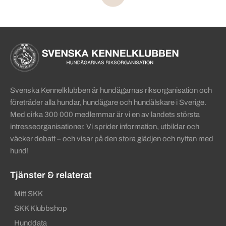
Sidinformation och användba
Köpa hund startsida
Svenska Kennelklubben är hundägarnas riksorganisation och
företräder alla hundar, hundägare och hundälskare i Sverige.
Med cirka 300 000 medlemmar är vi en av landets största
intresseorganisationer. Vi sprider information, utbildar och
väcker debatt – och visar på den stora glädjen och nyttan med
hund!
Tjänster & relaterat
Mitt SKK
SKK Klubbshop
Hunddata