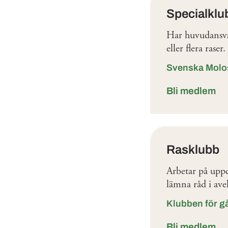
Specialklu
Har huvudansvar
eller flera rase
Svenska Molo
Bli medlem
Rasklubb
Arbetar på uppd
lämna råd i ave
Klubben för g
Bli medlem