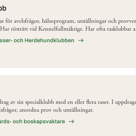
bb
 för avelsfrågor, hälsoprogram, utställningar och provve
r. Har rösträtt vid Kennelfullmäktige. Har ofta rasklubbar an
sser- och Herdehundklubben
rag av sin specialklubb med en eller flera raser. I uppdrage
lsfrågor, anordna prov och utställningar.
årds- och boskapsvaktare