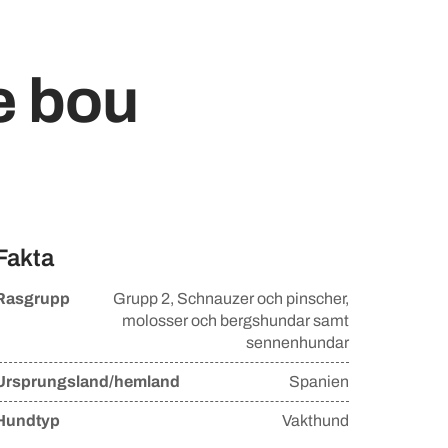
e bou
Fakta
Rasgrupp
Grupp
2, Schnauzer och pinscher,
molosser och bergshundar samt
sennenhundar
Ursprungsland/hemland
Spanien
Hundtyp
Vakthund