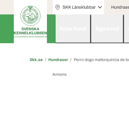
SKK Länsklubbar
Hundras
Köpa hund
Äga hund
Skk.se
Hundraser
Perro dogo mallorquín/ca de b
Annons