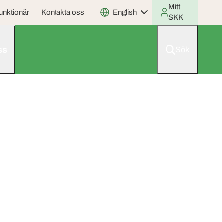
Mitt
unktionär
Kontakta oss
English
SKK
ss
Sök