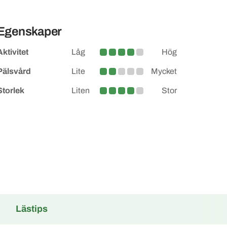
Egenskaper
Aktivitet
Låg
Hög
Medelhög
Pälsvård
Lite
Mycket
Lite större
Storlek
Liten
Stor
Medelstor
Lästips