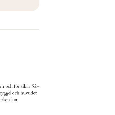
m och för tikar 52–
 byggd och huvudet
tecken kan