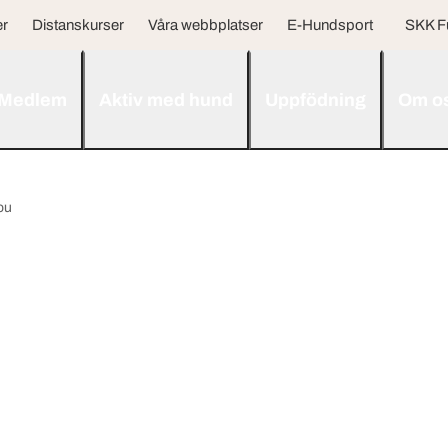
er
Distanskurser
Våra webbplatser
E-Hundsport
SKK F
Medlem
Aktiv med hund
Uppfödning
Om o
ou