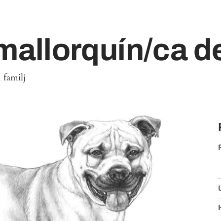
mallorquín/ca d
 familj