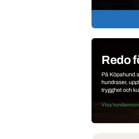
Redo f
På Köpahund.se
hundraser, upp
trygghet och k
Visa hundannon
Klubbar