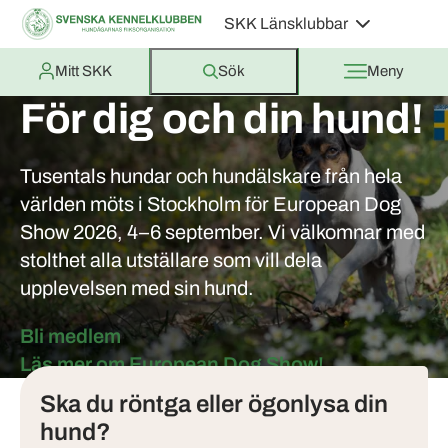
SKK Länsklubbar
Mitt SKK
Sök
Meny
För dig och din hund!
Tusentals hundar och hundälskare från hela
världen möts i Stockholm för European Dog
Show 2026, 4–6 september. Vi välkomnar med
stolthet alla utställare som vill dela
upplevelsen med sin hund.
Bli medlem
Tjänster
Läs mer om European Dog Show!
Ska du röntga eller ögonlysa din
hund?