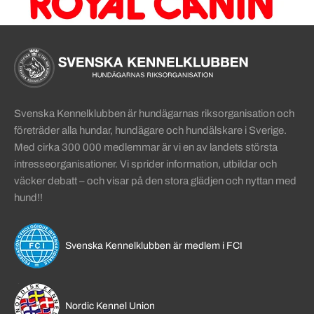
Sidinformation och användba
Köpa hund startsida
Svenska Kennelklubben är hundägarnas riksorganisation och
företräder alla hundar, hundägare och hundälskare i Sverige.
Med cirka 300 000 medlemmar är vi en av landets största
intresseorganisationer. Vi sprider information, utbildar och
väcker debatt – och visar på den stora glädjen och nyttan med
hund!!
Svenska Kennelklubben är medlem i FCI
Nordic Kennel Union