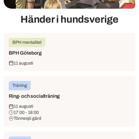
Händer i hundsverige
BPH mentalitet
BPH Göteborg
11 augusti
Träning
Ring- och socialträning
11 augusti
17:00 - 18:00
Tönnesjö gård