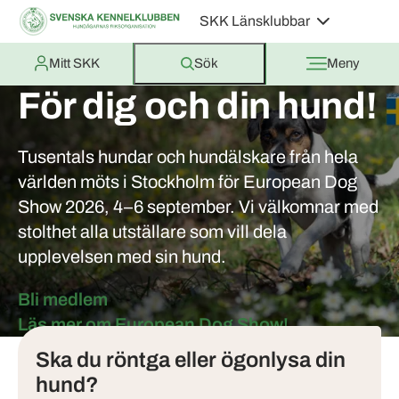
SKK Länsklubbar
Mitt SKK
Sök
Meny
För dig och din hund!
Tusentals hundar och hundälskare från hela
världen möts i Stockholm för European Dog
Show 2026, 4–6 september. Vi välkomnar med
stolthet alla utställare som vill dela
upplevelsen med sin hund.
Bli medlem
Tjänster
Läs mer om European Dog Show!
Ska du röntga eller ögonlysa din
hund?