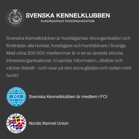
Sidinformation och användba
Köpa hund startsida
Svenska Kennelklubben är hundägarnas riksorganisation och
företräder alla hundar, hundägare och hundälskare i Sverige.
Med cirka 300 000 medlemmar är vi en av landets största
intresseorganisationer. Vi sprider information, utbildar och
väcker debatt – och visar på den stora glädjen och nyttan med
hund!!
Svenska Kennelklubben är medlem i FCI
Nordic Kennel Union