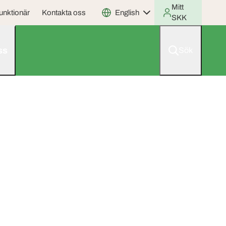
Mitt
unktionär
Kontakta oss
English
SKK
ss
Sök