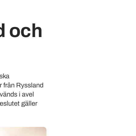
d och
nska
r från Ryssland
vänds i avel
eslutet gäller