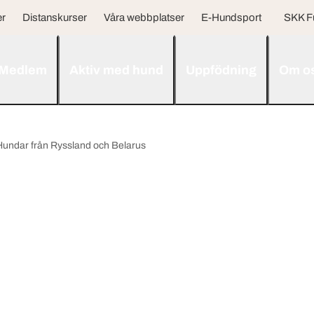
er
Distanskurser
Våra webbplatser
E-Hundsport
SKK F
Medlem
Aktiv med hund
Uppfödning
Om o
Hundar från Ryssland och Belarus