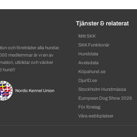
ändbara länkar
Tjänster & relaterat
Mitt SKK
SKK Funktionär
on och företräder alla hundar,
Hunddata
 000 medlemmar är vi en av
rmation, utbildar och väcker
Avelsdata
d hund!!
Köpahund.se
DjurID.se
Stockholm Hundmässa
Nordic Kennel Union
European Dog Show 2026
För företag
Våra webbplatser