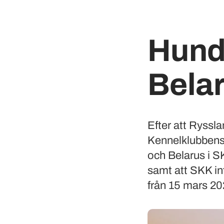
Hund
Bela
Efter att Ryssl
Kennelklubbens c
och Belarus i S
samt att SKK int
från 15 mars 20