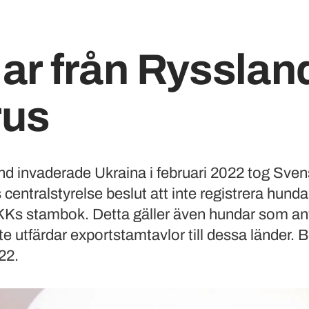
ar från Rysslan
rus
and invaderade Ukraina i februari 2022 tog Sve
entralstyrelse beslut att inte registrera hunda
KKs stambok. Detta gäller även hundar som an
e utfärdar exportstamtavlor till dessa länder. B
22.