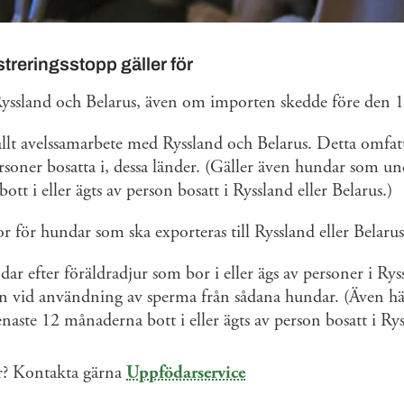
streringsstopp gäller för
Ryssland och Belarus, även om importen skedde före den 
allt avelssamarbete med Ryssland och Belarus. Detta omfa
personer bosatta i, dessa länder. (Gäller även hundar som u
tt i eller ägts av person bosatt i Ryssland eller Belarus.)
 för hundar som ska exporteras till Ryssland eller Belarus
dar efter föräldradjur som bor i eller ägs av personer i Rys
en vid användning av sperma från sådana hundar. (Även h
aste 12 månaderna bott i eller ägts av person bosatt i Ryss
r? Kontakta gärna
Uppfödarservice