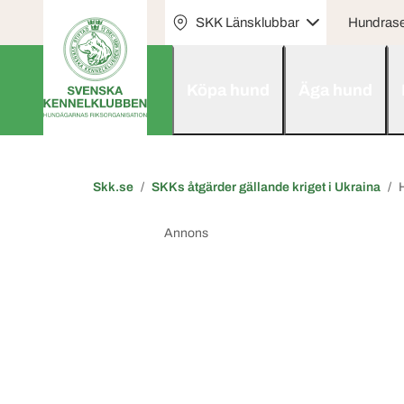
SKK Länsklubbar
Hundras
Köpa hund
Äga hund
Skk.se
SKKs åtgärder gällande kriget i Ukraina
Annons