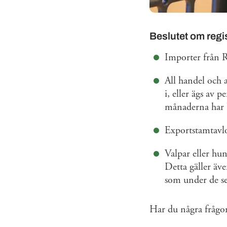
Beslutet om regi
Importer från 
All handel och 
i, eller ägs av 
månaderna har bo
Exportstamtavlor
Valpar eller hun
Detta gäller äv
som under de sen
Har du några frågo