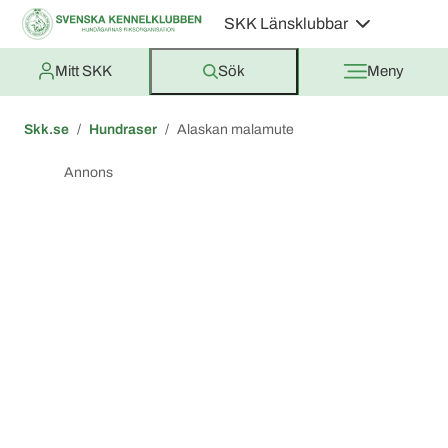
SKK Länsklubbar
Mitt SKK
Sök
Meny
Skk.se
Hundraser
Alaskan malamute
Annons