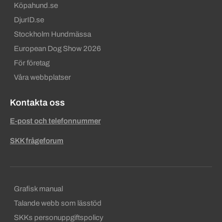
Köpahund.se
DjurID.se
Stockholm Hundmässa
European Dog Show 2026
För företag
Våra webbplatser
Kontakta oss
E-post och telefonnummer
SKK frågeforum
Sekundära sidfotslänkar
Grafisk manual
Talande webb som lässtöd
SKKs personuppgiftspolicy