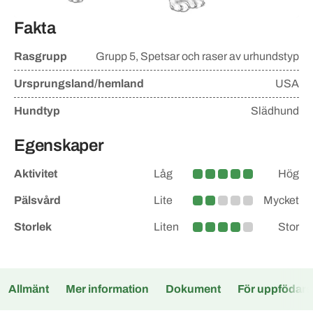
Fakta
Rasgrupp
Grupp
5, Spetsar och raser av urhundstyp
Ursprungsland/hemland
USA
Hundtyp
Slädhund
Egenskaper
Aktivitet
Låg
Hög
Hög
Pälsvård
Lite
Mycket
Lite större
Storlek
Liten
Stor
Medelstor
Allmänt
Mer information
Dokument
För uppfödare