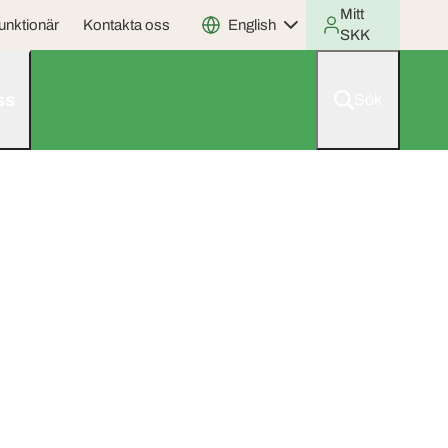
Mitt
unktionär
Kontakta oss
English
SKK
ss
Sök