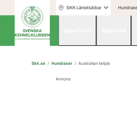
SKK Länsklubbar
Hundras
Köpa hund
Äga hund
Skk.se
Hundraser
Australian kelpie
Annons