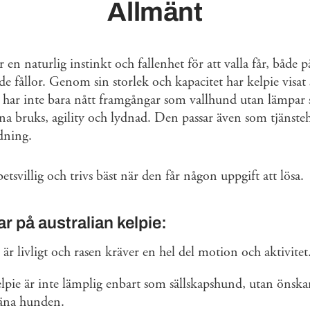
Allmänt
r en naturlig instinkt och fallenhet för att valla får, både
e fållor. Genom sin storlek och kapacitet har kelpie visat
har inte bara nått framgångar som vallhund utan lämpar 
rna bruks, agility och lydnad. Den passar även som tjänst
dning.
tsvillig och trivs bäst när den får någon uppgift att lösa.
r på australian kelpie:
r livligt och rasen kräver en hel del motion och aktivitet
elpie är inte lämplig enbart som sällskapshund, utan önskar
träna hunden.