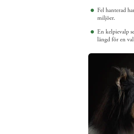
Fel hanterad har
miljöer.
En kelpievalp s
längd för en val