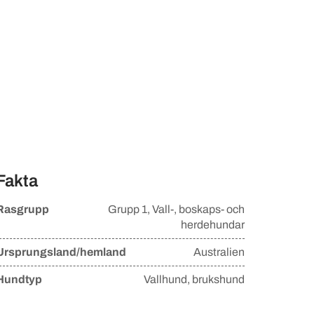
Fakta
Rasgrupp
Grupp
1, Vall-, boskaps- och
herdehundar
Ursprungsland/hemland
Australien
Hundtyp
Vallhund, brukshund