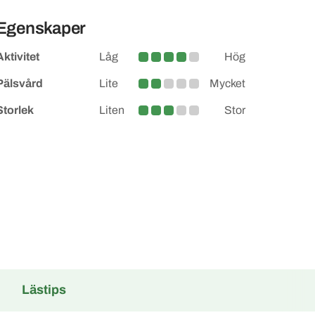
Egenskaper
Aktivitet
Låg
Hög
Medelhög
Pälsvård
Lite
Mycket
Lite större
Storlek
Liten
Stor
Medel
Lästips