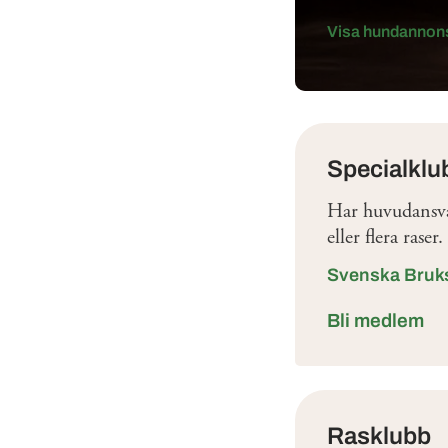
Visa hundannon
Klubbar
Specialklu
Har huvudansvar
eller flera rase
Svenska Bru
Bli medlem
Rasklubb