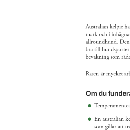
Australian kelpie ha
mark och i inhägnad
allroundhund. Den 
bra till hundsporte
bevakning som räd
Rasen är mycket arbe
Om du fundera
Temperamentet ä
En australian k
som gillar att 