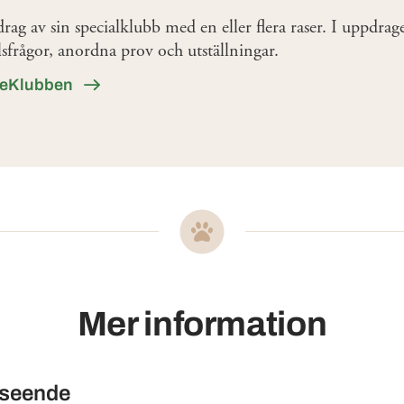
rag av sin specialklubb med en eller flera raser. I uppdrage
lsfrågor, anordna prov och utställningar.
ieKlubben
Mer information
tseende