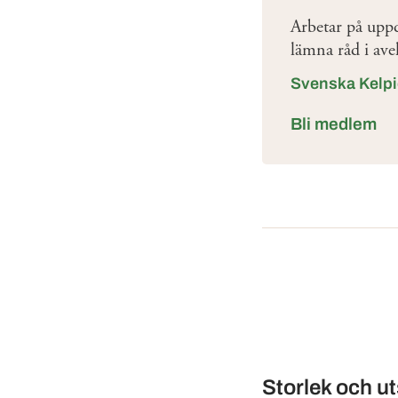
Arbetar på uppd
lämna råd i ave
Svenska Kelp
Bli medlem
Storlek och u