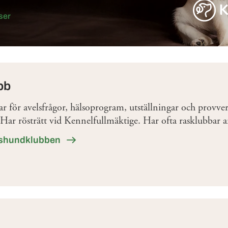
ser
bb
 för avelsfrågor, hälsoprogram, utställningar och provve
r. Har rösträtt vid Kennelfullmäktige. Har ofta rasklubbar an
kshundklubben