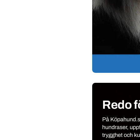
Redo f
På Köpahund.se
hundraser, upp
trygghet och k