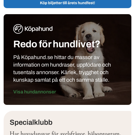
Redo för hundlivet?
På Köpahund.se hittar du massor av
information om hundraser, uppfödare och
tusentals annonser. Kärlek, trygghet och
kunskap samlat på ett och samma ställe.
Visa hundannonser
Klubbar
Specialklubb
Har huvudansvar för avelsfrågor, hälsoprogram,