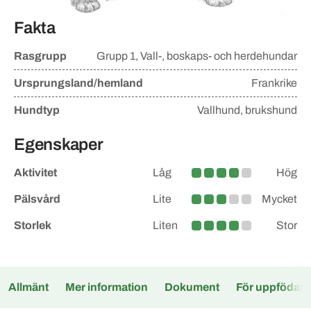
Fakta
Rasgrupp
Grupp
1, Vall-, boskaps- och herdehundar
Ursprungsland/hemland
Frankrike
Hundtyp
Vallhund, brukshund
Egenskaper
Aktivitet
Låg
Hög
Medelhög
Pälsvård
Lite
Mycket
Medel
Storlek
Liten
Stor
Medelstor
Allmänt
Mer information
Dokument
För uppfödare