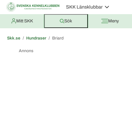
SKK Länsklubbar
Mitt SKK
Sök
Meny
Skk.se
Hundraser
Briard
Annons