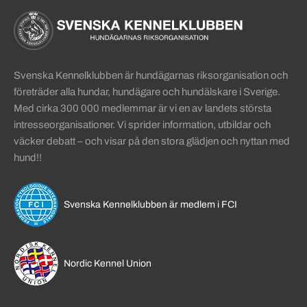
Sidinformation och användba
Köpa hund startsida
Svenska Kennelklubben är hundägarnas riksorganisation och
företräder alla hundar, hundägare och hundälskare i Sverige.
Med cirka 300 000 medlemmar är vi en av landets största
intresseorganisationer. Vi sprider information, utbildar och
väcker debatt – och visar på den stora glädjen och nyttan med
hund!!
Svenska Kennelklubben är medlem i FCI
Nordic Kennel Union