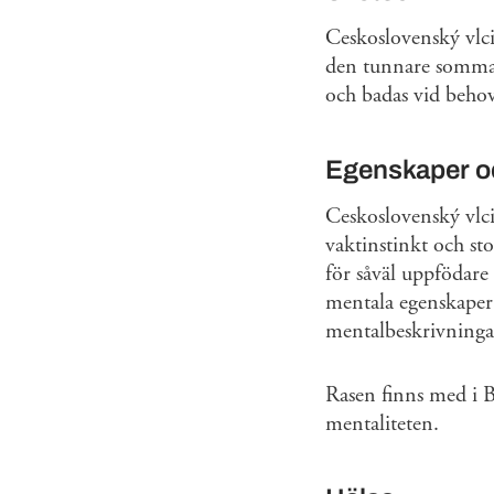
Ceskoslovenský vlcia
den tunnare sommarp
och badas vid beho
Egenskaper oc
Ceskoslovenský vlc
vaktinstinkt och st
för såväl uppfödare
mentala egenskaper t
mentalbeskrivninga
Rasen finns med i 
mentaliteten.