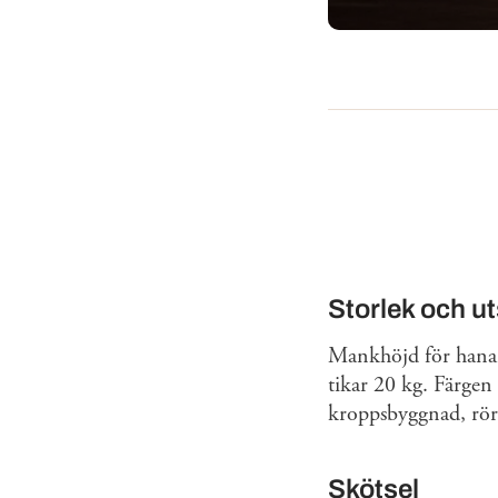
Storlek och u
Mankhöjd för hanar
tikar 20 kg. Färgen 
kroppsbyggnad, röre
Skötsel