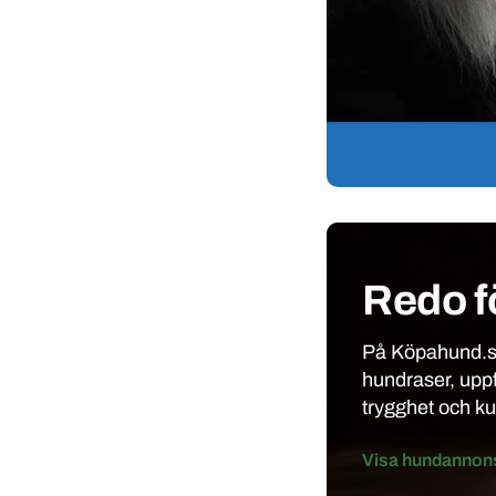
Redo f
På Köpahund.se
hundraser, upp
trygghet och k
Visa hundannon