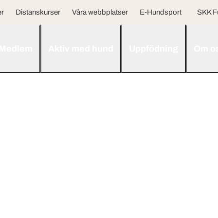
er
Distanskurser
Våra webbplatser
E-Hundsport
SKK F
Medlem
Aktiv med hund
Uppfödning
Om o