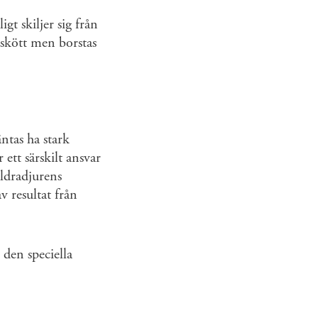
gt skiljer sig från
tskött men borstas
ntas ha stark
tt särskilt ansvar
äldradjurens
v resultat från
den speciella