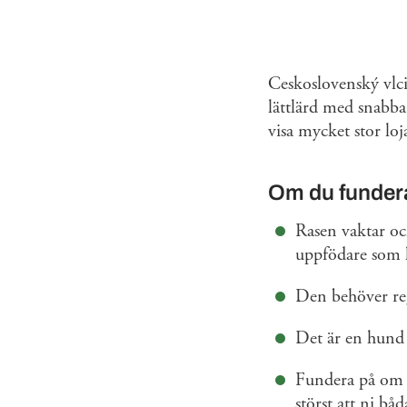
Ceskoslovenský vlci
lättlärd med snabb
visa mycket stor loj
Om du fundera
Rasen vaktar oc
uppfödare som
Den behöver reg
Det är en hund 
Fundera på om 
störst att ni bå