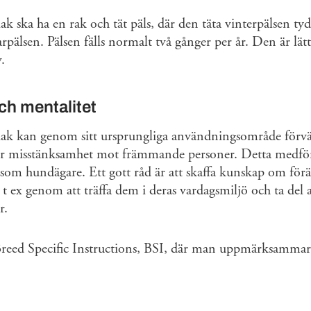
k ska ha en rak och tät päls, där den täta vinterpälsen tydli
älsen. Pälsen fälls normalt två gånger per år. Den är lät
v.
h mentalitet
iak kan genom sitt ursprungliga användningsområde förvä
or misstänksamhet mot främmande personer. Detta medför e
 som hundägare. Ett gott råd är att skaffa kunskap om för
 ex genom att träffa dem i deras vardagsmiljö och ta del a
r.
Breed Specific Instructions, BSI, där man uppmärksammar 