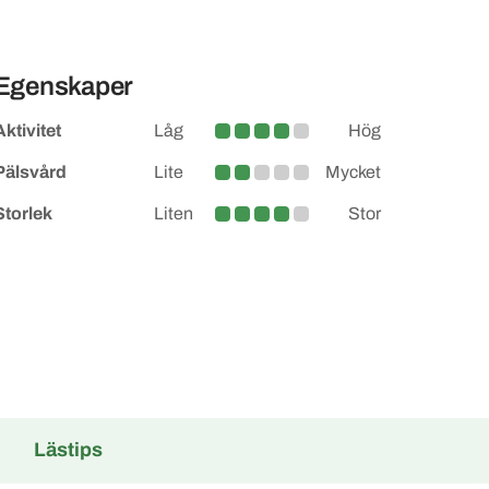
Egenskaper
Aktivitet
Låg
Hög
Medelhög
Pälsvård
Lite
Mycket
Lite större
Storlek
Liten
Stor
Medelstor
Lästips