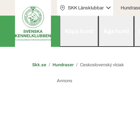
SKK Länsklubbar
Hundras
Köpa hund
Äga hund
Skk.se
Hundraser
Ceskoslovenský vlciak
Annons