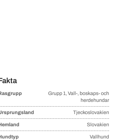
Fakta
Rasgrupp
Grupp
1, Vall-, boskaps- och
herdehundar
Ursprungsland
Tjeckoslovakien
Hemland
Slovakien
Hundtyp
Vallhund