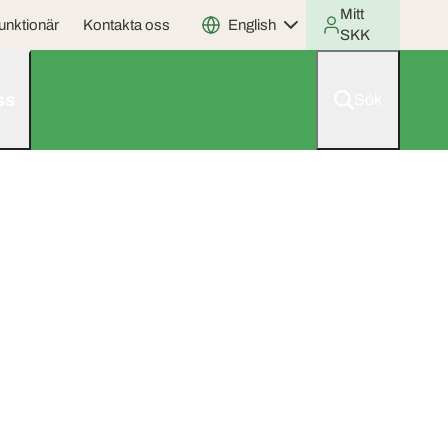
Mitt
unktionär
Kontakta oss
English
SKK
ss
Sök