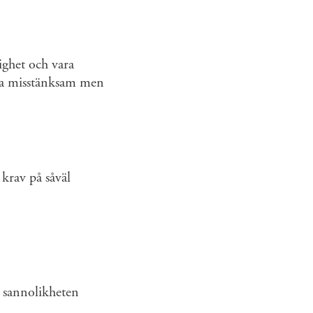
ighet och vara
ara misstänksam men
krav på såväl
 sannolikheten