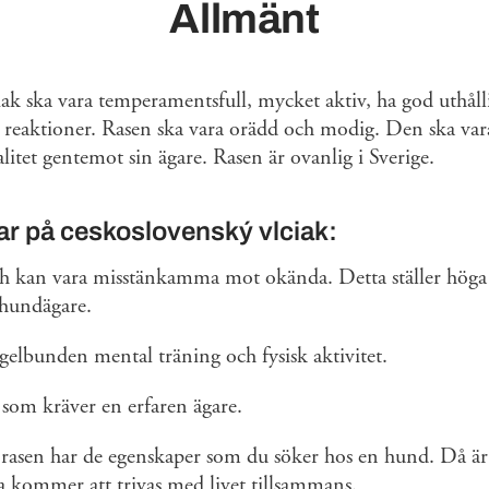
Allmänt
ak ska vara temperamentsfull, mycket aktiv, ha god uthåll
a reaktioner. Rasen ska vara orädd och modig. Den ska v
alitet gentemot sin ägare. Rasen är ovanlig i Sverige.
r på ceskoslovenský vlciak:
h kan vara misstänkamma mot okända. Detta ställer höga 
 hundägare.
elbunden mental träning och fysisk aktivitet.
som kräver en erfaren ägare.
rasen har de egenskaper som du söker hos en hund. Då är
da kommer att trivas med livet tillsammans.