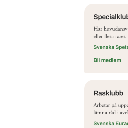
Klubbar
Specialklu
Har huvudansvar
eller flera rase
Svenska Spet
Bli medlem
Rasklubb
Arbetar på uppd
lämna råd i ave
Svenska Eura