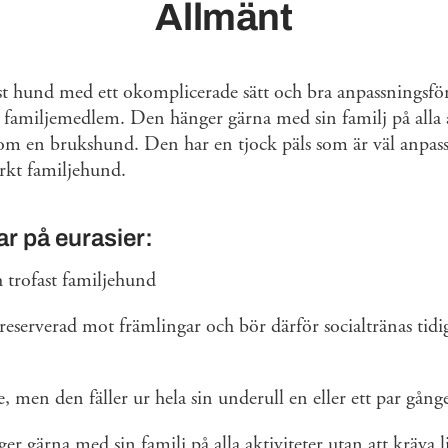
Allmänt
st hund med ett okomplicerade sätt och bra anpassningsfö
l familjemedlem. Den hänger gärna med sin familj på alla a
m en brukshund. Den har en tjock päls som är väl anpassad 
rkt familjehund.
r på eurasier:
h trofast familjehund
eserverad mot främlingar och bör därför socialtränas tidig
e, men den fäller ur hela sin underull en eller ett par gång
er gärna med sin familj på alla aktiviteter utan att kräva