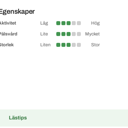
Egenskaper
Aktivitet
Låg
Hög
Medel
Pälsvård
Lite
Mycket
Medel
Storlek
Liten
Stor
Medel
Lästips