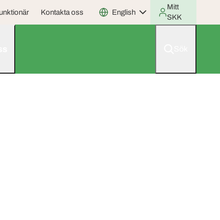
Mitt
unktionär
Kontakta oss
English
SKK
ss
Sök