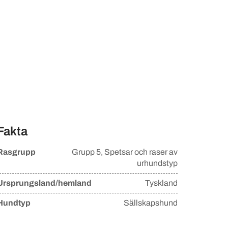
Fakta
Rasgrupp
Grupp
5, Spetsar och raser av
urhundstyp
Ursprungsland/hemland
Tyskland
Hundtyp
Sällskapshund