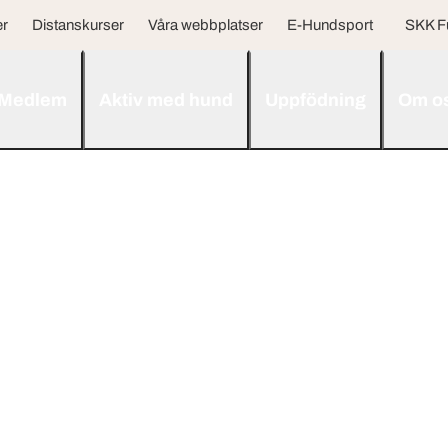
er
Distanskurser
Våra webbplatser
E-Hundsport
SKK F
Medlem
Aktiv med hund
Uppfödning
Om o