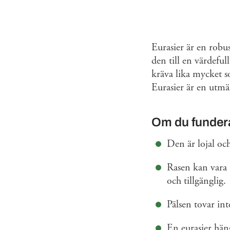
Eurasier är en robu
den till en värdeful
kräva lika mycket so
Eurasier är en utmä
Om du fundera
Den är lojal oc
Rasen kan vara r
och tillgänglig.
Pälsen tovar int
En eurasier häng