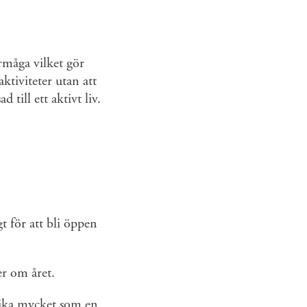
rmåga vilket gör
ktiviteter utan att
till ett aktivt liv.
t för att bli öppen
er om året.
 lika mycket som en