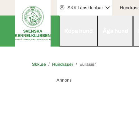
SKK Länsklubbar
Hundras
Köpa hund
Äga hund
Skk.se
Hundraser
Eurasier
Annons