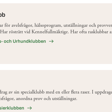
bb
 för avelsfrågor, hälsoprogram, utställningar och provve
r. Har rösträtt vid Kennelfullmäktige. Har ofta rasklubbar an
s- och Urhundklubben
rag av sin specialklubb med en eller flera raser. I uppdrage
lsfrågor, anordna prov och utställningar.
sierklubben