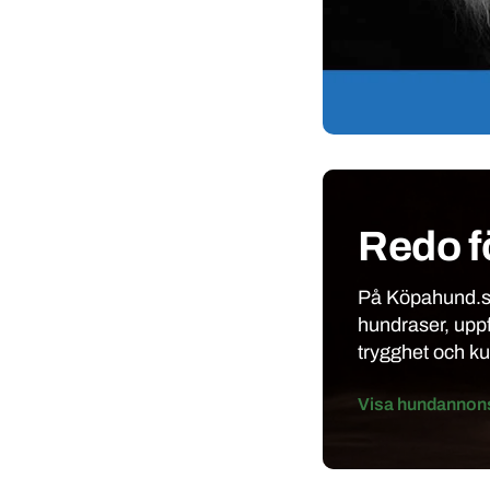
Redo f
På Köpahund.se
hundraser, upp
trygghet och k
Visa hundannon