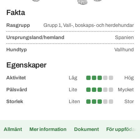
Fakta
Rasgrupp
Grupp
1, Vall-, boskaps- och herdehundar
Ursprungsland/hemland
Spanien
Hundtyp
Vallhund
Egenskaper
Aktivitet
Låg
Hög
Medel
Pälsvård
Lite
Mycket
Medel
Storlek
Liten
Stor
Medel
Allmänt
Mer information
Dokument
För uppfödare