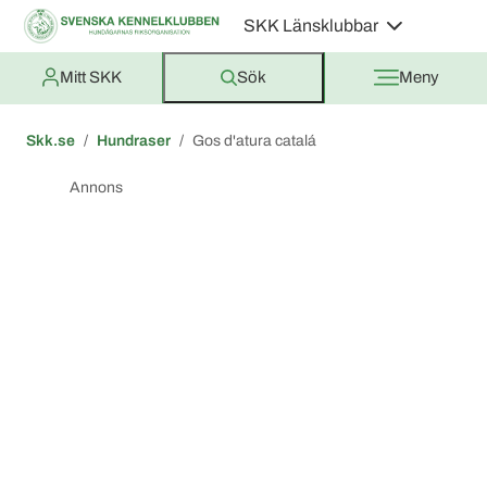
SKK Länsklubbar
Mitt SKK
Sök
Meny
Skk.se
Hundraser
Gos d'atura catalá
Annons