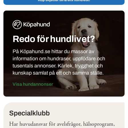
Redo för hundlivet?
På Köpahund.se hittar du massor av
information om hundraser, uppfödare och
tusentals annonser. Kärlek, trygghet och
kunskap samlat på ett och samma ställe.
Visa hundannonser
Klubbar
Specialklubb
Har huvudansvar för avelsfrågor, hälsoprogram,