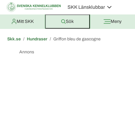
SKK Länsklubbar
Mitt SKK
Sök
Meny
Skk.se
Hundraser
Griffon bleu de gascogne
Annons