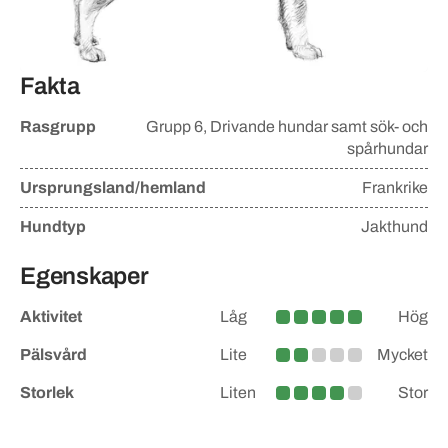
Fakta
Rasgrupp
Grupp
6, Drivande hundar samt sök- och
spårhundar
Ursprungsland/hemland
Frankrike
Hundtyp
Jakthund
Egenskaper
Aktivitet
Låg
Hög
Hög
Pälsvård
Lite
Mycket
Lite större
Storlek
Liten
Stor
Medelstor