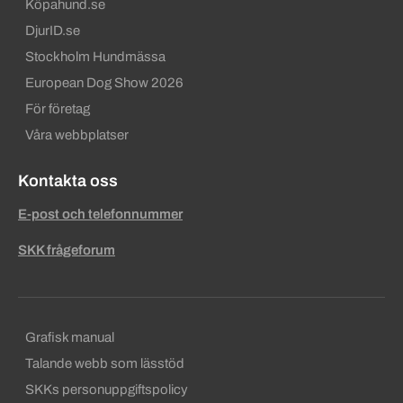
Köpahund.se
DjurID.se
Stockholm Hundmässa
European Dog Show 2026
För företag
Våra webbplatser
Kontakta oss
E-post och telefonnummer
SKK frågeforum
Sekundära sidfotslänkar
Grafisk manual
Talande webb som lässtöd
SKKs personuppgiftspolicy