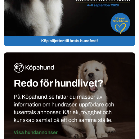
Redo för hundlivet?
På Köpahund.se hittar du massor av
information om hundraser, uppfödare och
tusentals annonser. Kärlek, trygghet och
kunskap samlat på ett och samma ställe.
Visa hundannonser