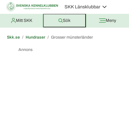
SKK Länsklubbar
Mitt SKK
Sök
Meny
Skk.se
Hundraser
Grosser münsterländer
Annons