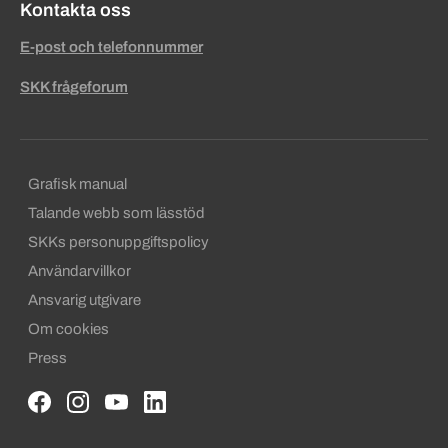
Kontakta oss
E-post och telefonnummer
SKK frågeforum
Sekundära sidfotslänkar
Grafisk manual
Talande webb som lässtöd
SKKs personuppgiftspolicy
Användarvillkor
Ansvarig utgivare
Om cookies
Press