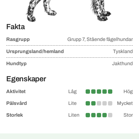
Fakta
Rasgrupp
Grupp
7, Stående fågelhundar
Ursprungsland/hemland
Tyskland
Hundtyp
Jakthund
Egenskaper
Aktivitet
Låg
Hög
Hög
Pälsvård
Lite
Mycket
Lite större
Storlek
Liten
Stor
Medelstor