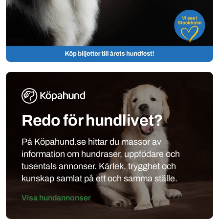
Redo för hundlivet?
På Köpahund.se hittar du massor av
information om hundraser, uppfödare och
tusentals annonser. Kärlek, trygghet och
kunskap samlat på ett och samma ställe.
Visa hundannonser