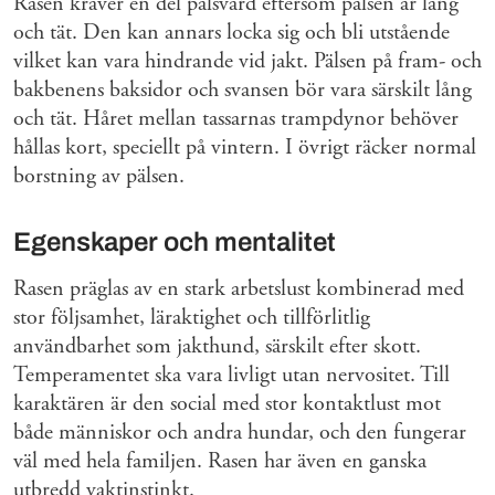
Rasen kräver en del pälsvård eftersom pälsen är lång
och tät. Den kan annars locka sig och bli utstående
vilket kan vara hindrande vid jakt. Pälsen på fram- och
bakbenens baksidor och svansen bör vara särskilt lång
och tät. Håret mellan tassarnas trampdynor behöver
hållas kort, speciellt på vintern. I övrigt räcker normal
borstning av pälsen.
Egenskaper och mentalitet
Rasen präglas av en stark arbetslust kombinerad med
stor följsamhet, läraktighet och tillförlitlig
användbarhet som jakthund, särskilt efter skott.
Temperamentet ska vara livligt utan nervositet. Till
karaktären är den social med stor kontaktlust mot
både människor och andra hundar, och den fungerar
väl med hela familjen. Rasen har även en ganska
utbredd vaktinstinkt.