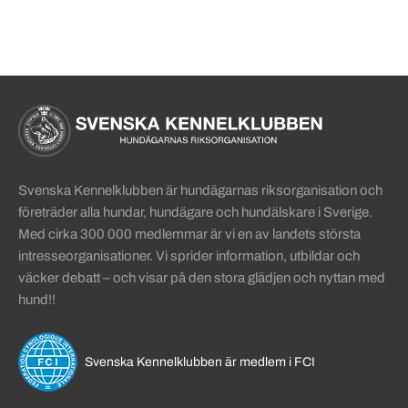
Sidinformation och användba
Köpa hund startsida
Svenska Kennelklubben är hundägarnas riksorganisation och
företräder alla hundar, hundägare och hundälskare i Sverige.
Med cirka 300 000 medlemmar är vi en av landets största
intresseorganisationer. Vi sprider information, utbildar och
väcker debatt – och visar på den stora glädjen och nyttan med
hund!!
Svenska Kennelklubben är medlem i FCI