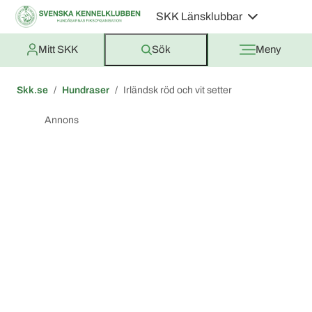
SKK Länsklubbar
Mitt SKK
Sök
Meny
Skk.se
Hundraser
Irländsk röd och vit setter
Annons