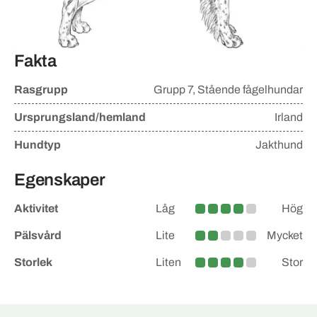
Fakta
Rasgrupp
Grupp
7, Stående fågelhundar
Ursprungsland/hemland
Irland
Hundtyp
Jakthund
Egenskaper
Aktivitet
Låg
Hög
Medelhög
Pälsvård
Lite
Mycket
Lite större
Storlek
Liten
Stor
Medelstor