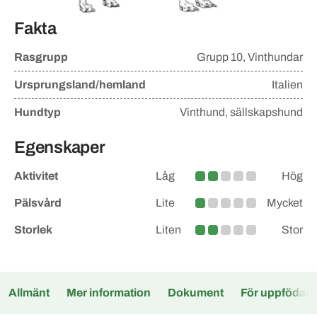
Fakta
Rasgrupp
Grupp
10, Vinthundar
Ursprungsland/hemland
Italien
Hundtyp
Vinthund, sällskapshund
Egenskaper
Aktivitet
Låg
Hög
Lite större
Pälsvård
Lite
Mycket
Lite
Storlek
Liten
Stor
Lite större
Allmänt
Mer information
Dokument
För uppfödare