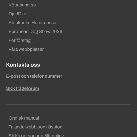
Köpahund.se
DjurID.se
Stockholm Hundmässa
European Dog Show 2026
För företag
Våra webbplatser
Kontakta oss
E-post och telefonnummer
SKK frågeforum
Sekundära sidfotslänkar
Grafisk manual
Talande webb som lässtöd
SKKs personuppgiftspolicy