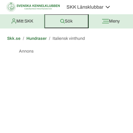
SKK Länsklubbar
Mitt SKK
Sök
Meny
Skk.se
Hundraser
Italiensk vinthund
Annons