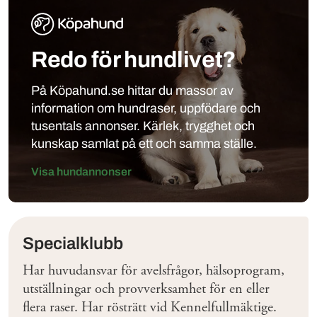
Redo för hundlivet?
På Köpahund.se hittar du massor av
information om hundraser, uppfödare och
tusentals annonser. Kärlek, trygghet och
kunskap samlat på ett och samma ställe.
Visa hundannonser
Klubbar
Specialklubb
Har huvudansvar för avelsfrågor, hälsoprogram,
utställningar och provverksamhet för en eller
flera raser. Har rösträtt vid Kennelfullmäktige.