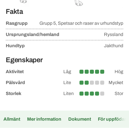
Fakta
Rasgrupp
Grupp
5, Spetsar och raser av urhundstyp
Ursprungsland/hemland
Ryssland
Hundtyp
Jakthund
Egenskaper
Aktivitet
Låg
Hög
Hög
Pälsvård
Lite
Mycket
Lite större
Storlek
Liten
Stor
Medelstor
Allmänt
Mer information
Dokument
För uppfödare