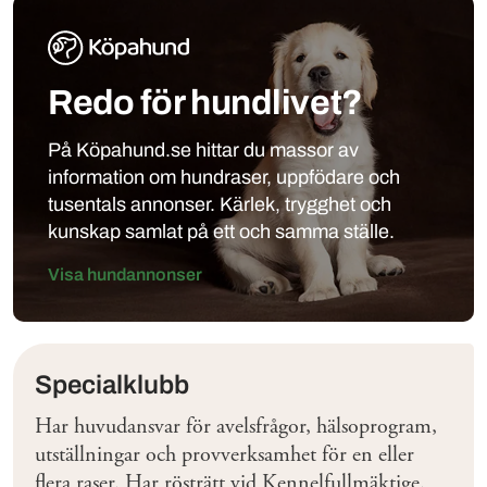
Redo för hundlivet?
På Köpahund.se hittar du massor av
information om hundraser, uppfödare och
tusentals annonser. Kärlek, trygghet och
kunskap samlat på ett och samma ställe.
Visa hundannonser
Klubbar
Specialklubb
Har huvudansvar för avelsfrågor, hälsoprogram,
utställningar och provverksamhet för en eller
flera raser. Har rösträtt vid Kennelfullmäktige.