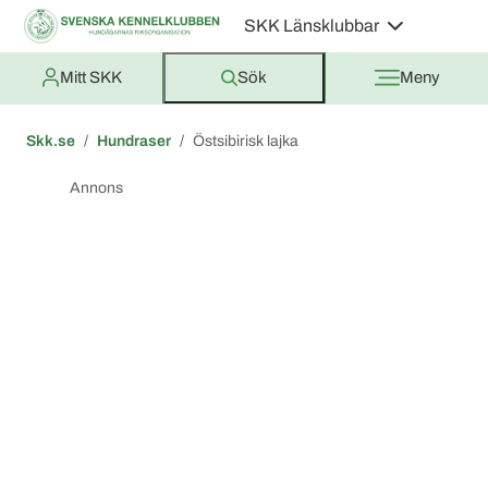
SKK Länsklubbar
Mitt SKK
Sök
Meny
Skk.se
Hundraser
Östsibirisk lajka
Annons