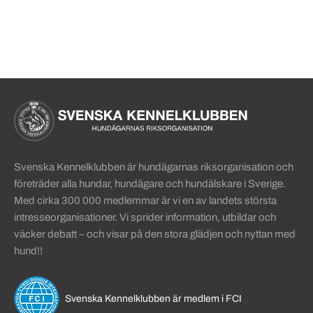
Sidinformation och användba
Köpa hund startsida
Svenska Kennelklubben är hundägarnas riksorganisation och
företräder alla hundar, hundägare och hundälskare i Sverige.
Med cirka 300 000 medlemmar är vi en av landets största
intresseorganisationer. Vi sprider information, utbildar och
väcker debatt – och visar på den stora glädjen och nyttan med
hund!!
Svenska Kennelklubben är medlem i FCI