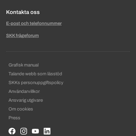
Kontakta oss
E-post och telefonnummer
SKK frågeforum
Sekundära sidfotslänkar
Grafisk manual
Talande webb som lässtöd
SKKs personuppgiftspolicy
Användarvillkor
Ansvarig utgivare
Om cookies
Press