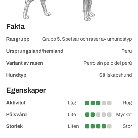
Fakta
Rasgrupp
Grupp
5, Spetsar och raser av urhundstyp
Ursprungsland/hemland
Peru
Variant av rasen
Perro sin pelo del perú
Hundtyp
Sällskapshund
Egenskaper
Aktivitet
Låg
Hög
Medel
Pälsvård
Lite
Mycket
Lite större
Storlek
Liten
Stor
Medelstor