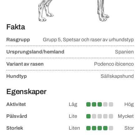
Fakta
Rasgrupp
Grupp
5, Spetsar och raser av urhundstyp
Ursprungsland/hemland
Spanien
Variant av rasen
Podenco ibicenco
Hundtyp
Sällskapshund
Egenskaper
Aktivitet
Låg
Hög
Medel
Pälsvård
Lite
Mycket
Lite
Storlek
Liten
Stor
Medelstor