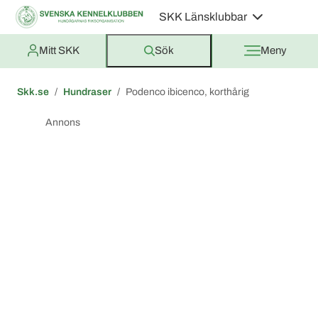
SKK Länsklubbar
Mitt SKK
Sök
Meny
Skk.se
Hundraser
Podenco ibicenco, korthårig
Annons