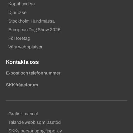
Köpahund.se
DjurID.se
Stockholm Hundmässa
European Dog Show 2026
För företag
Våra webbplatser
Kontakta oss
E-post och telefonnummer
SKK frågeforum
Sekundära sidfotslänkar
Grafisk manual
Talande webb som lässtöd
SKKs personuppgiftspolicy