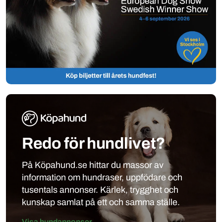
Redo för hundlivet?
På Köpahund.se hittar du massor av
information om hundraser, uppfödare och
tusentals annonser. Kärlek, trygghet och
kunskap samlat på ett och samma ställe.
Visa hundannonser