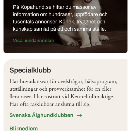
På Köpahund.se hittar du massor av
information om hundraser, uppfödare och
tusentals annonser. Kärlek, trygghet och
kunskap samlat på ett och samma ställe.
Visa hundannonser
Klubbar
Specialklubb
Har huvudansvar för avelsfrågor, hälsoprogram,
utställningar och provverksamhet för en eller
flera raser. Har rösträtt vid Kennelfullmäktige.
Har ofta rasklubbar anslutna till sig.
Svenska Älghundklubben
Bli medlem