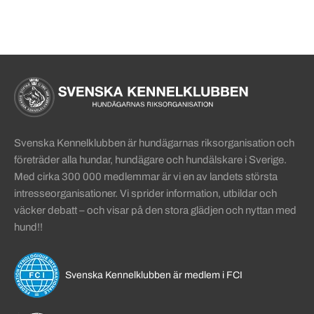
Sidinformation och användba
Köpa hund startsida
Svenska Kennelklubben är hundägarnas riksorganisation och
företräder alla hundar, hundägare och hundälskare i Sverige.
Med cirka 300 000 medlemmar är vi en av landets största
intresseorganisationer. Vi sprider information, utbildar och
väcker debatt – och visar på den stora glädjen och nyttan med
hund!!
Svenska Kennelklubben är medlem i FCI