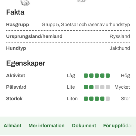
Fakta
Rasgrupp
Grupp
5, Spetsar och raser av urhundstyp
Ursprungsland/hemland
Ryssland
Hundtyp
Jakthund
Egenskaper
Aktivitet
Låg
Hög
Hög
Pälsvård
Lite
Mycket
Lite större
Storlek
Liten
Stor
Medelstor
Allmänt
Mer information
Dokument
För uppfödare