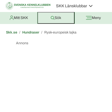
SKK Länsklubbar
Mitt SKK
Sök
Meny
Skk.se
Hundraser
Rysk-europeisk lajka
Annons