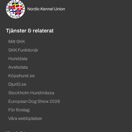
Nordic Kennel Union
Tjänster & relaterat
Mitt SKK
SKK Funktionär
Hunddata
Avelsdata
Köpahund.se
DjurID.se
Stockholm Hundmässa
European Dog Show 2026
För företag
Våra webbplatser