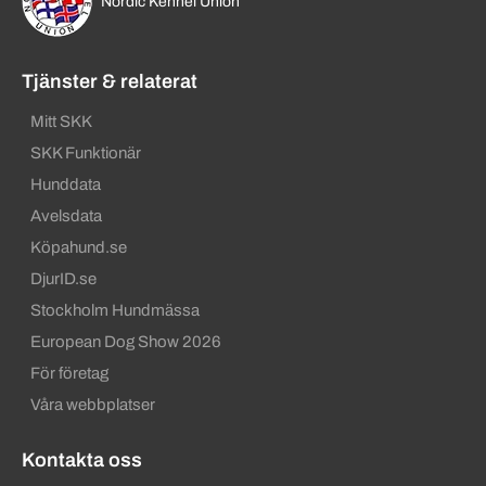
Nordic Kennel Union
Tjänster & relaterat
Mitt SKK
SKK Funktionär
Hunddata
Avelsdata
Köpahund.se
DjurID.se
Stockholm Hundmässa
European Dog Show 2026
För företag
Våra webbplatser
Kontakta oss