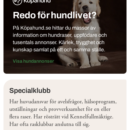
Redo för hundlivet?
På Köpahund.se hittar du massor av
information om hundraser, uppfödare och
tusentals annonser. Kärlek, trygghet och
kunskap samlat på ett och samma ställe.
Visa hundannonser
Klubbar
Specialklubb
Har huvudansvar för avelsfrågor, hälsoprogram,
utställningar och provverksamhet för en eller
flera raser. Har rösträtt vid Kennelfullmäktige.
Har ofta rasklubbar anslutna till sig.