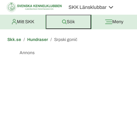
SKK Länsklubbar
Mitt SKK
Sök
Meny
Skk.se
Hundraser
Srpski gonič
Annons