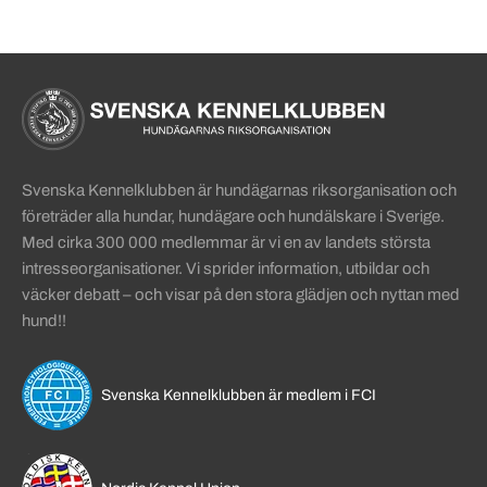
Sidinformation och användba
Köpa hund startsida
Svenska Kennelklubben är hundägarnas riksorganisation och
företräder alla hundar, hundägare och hundälskare i Sverige.
Med cirka 300 000 medlemmar är vi en av landets största
intresseorganisationer. Vi sprider information, utbildar och
väcker debatt – och visar på den stora glädjen och nyttan med
hund!!
Svenska Kennelklubben är medlem i FCI