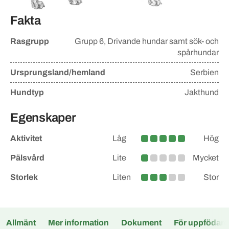
Fakta
Rasgrupp
Grupp
6, Drivande hundar samt sök- och
spårhundar
Ursprungsland/hemland
Serbien
Hundtyp
Jakthund
Egenskaper
Aktivitet
Låg
Hög
Hög
Pälsvård
Lite
Mycket
Lite
Storlek
Liten
Stor
Medel
Allmänt
Mer information
Dokument
För uppfödare