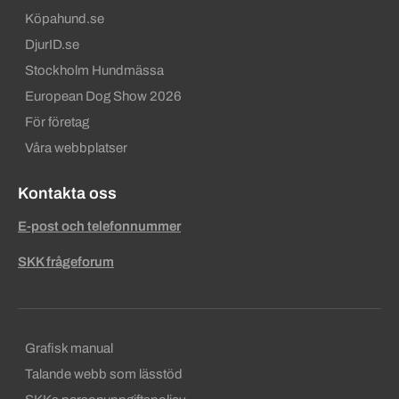
Köpahund.se
DjurID.se
Stockholm Hundmässa
European Dog Show 2026
För företag
Våra webbplatser
Kontakta oss
E-post och telefonnummer
SKK frågeforum
Sekundära sidfotslänkar
Grafisk manual
Talande webb som lässtöd