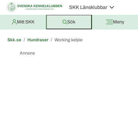
SKK Länsklubbar
Mitt SKK
Sök
Meny
Skk.se
Hundraser
Working kelpie
Annons