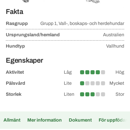
Fakta
Rasgrupp
Grupp
1, Vall-, boskaps- och herdehundar
Ursprungsland/hemland
Australien
Hundtyp
Vallhund
Egenskaper
Aktivitet
Låg
Hög
Medelhög
Pälsvård
Lite
Mycket
Lite
Storlek
Liten
Stor
Medel
Allmänt
Mer information
Dokument
För uppfödare