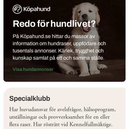
Redo för hundlivet?
På Köpahund.se hittar du massor av
information om hundraser, uppfödare och
tusentals annonser. Kärlek, trygghet och
kunskap samlat på ett och samma ställe.
Visa hundannonser
Klubbar
Specialklubb
Har huvudansvar för avelsfrågor, hälsoprogram,
utställningar och provverksamhet för en eller
flera raser. Har rösträtt vid Kennelfullmäktige.