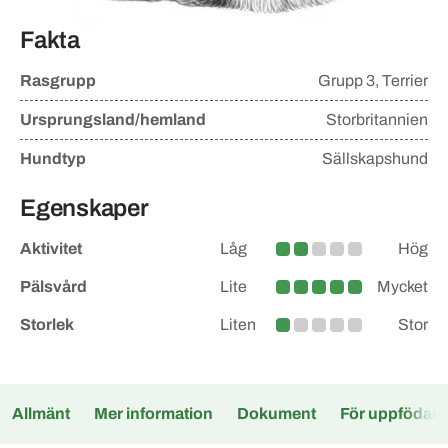
Fakta
Rasgrupp
Grupp
3, Terrier
Ursprungsland/hemland
Storbritannien
Hundtyp
Sällskapshund
Egenskaper
Aktivitet
Låg
Hög
Lite större
Pälsvård
Lite
Mycket
Mycket
Storlek
Liten
Stor
Lite
Allmänt
Mer information
Dokument
För uppfödare