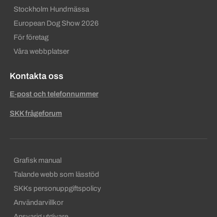
Stockholm Hundmässa
European Dog Show 2026
För företag
Våra webbplatser
Kontakta oss
E-post och telefonnummer
SKK frågeforum
Sekundära sidfotslänkar
Grafisk manual
Talande webb som lässtöd
SKKs personuppgiftspolicy
Användarvillkor
Ansvarig utgivare