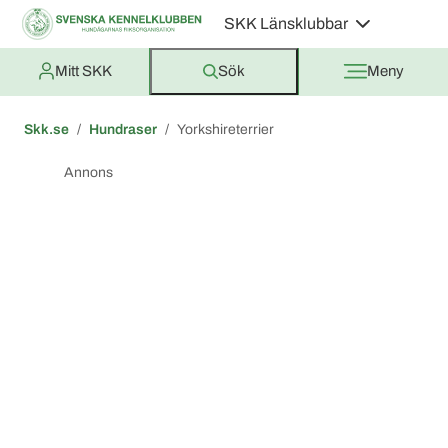
SKK Länsklubbar
Mitt SKK
Sök
Meny
Skk.se
Hundraser
Yorkshireterrier
Annons