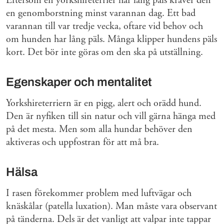
Eftersom en yorkshireterrier har lång päls kräver den
en genomborstning minst varannan dag. Ett bad
varannan till var tredje vecka, oftare vid behov och
om hunden har lång päls. Många klipper hundens päls
kort. Det bör inte göras om den ska på utställning.
Egenskaper och mentalitet
Yorkshireterriern är en pigg, alert och orädd hund.
Den är nyfiken till sin natur och vill gärna hänga med
på det mesta. Men som alla hundar behöver den
aktiveras och uppfostran för att må bra.
Hälsa
I rasen förekommer problem med luftvägar och
knäskålar (patella luxation). Man måste vara observant
på tänderna. Dels är det vanligt att valpar inte tappar