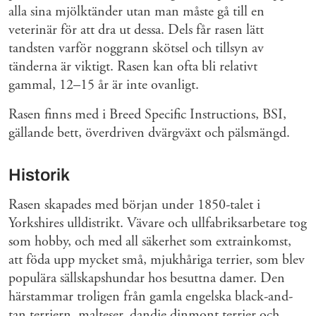
alla sina mjölktänder utan man måste gå till en
veterinär för att dra ut dessa. Dels får rasen lätt
tandsten varför noggrann skötsel och tillsyn av
tänderna är viktigt. Rasen kan ofta bli relativt
gammal, 12–15 år är inte ovanligt.
Rasen finns med i Breed Specific Instructions, BSI,
gällande bett, överdriven dvärgväxt och pälsmängd.
Historik
Rasen skapades med början under 1850-talet i
Yorkshires ulldistrikt. Vävare och ullfabriksarbetare tog
som hobby, och med all säkerhet som extrainkomst,
att föda upp mycket små, mjukhåriga terrier, som blev
populära sällskapshundar hos besuttna damer. Den
härstammar troligen från gamla engelska black-and-
tan terriern, malteser, dandie dinmont terrier och