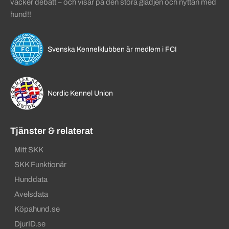
väcker debatt – och visar på den stora glädjen och nyttan med
hund!!
Svenska Kennelklubben är medlem i FCI
Nordic Kennel Union
Tjänster & relaterat
Mitt SKK
SKK Funktionär
Hunddata
Avelsdata
Köpahund.se
DjurID.se