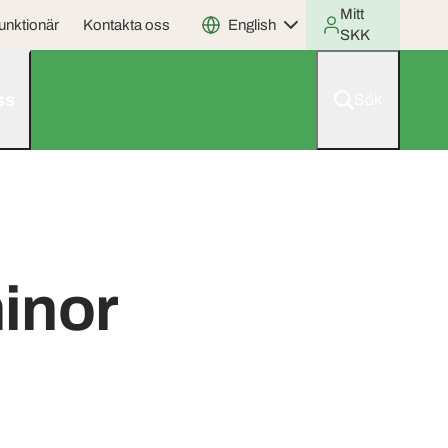
Mitt
unktionär
Kontakta oss
English
SKK
ss
Sök
minor