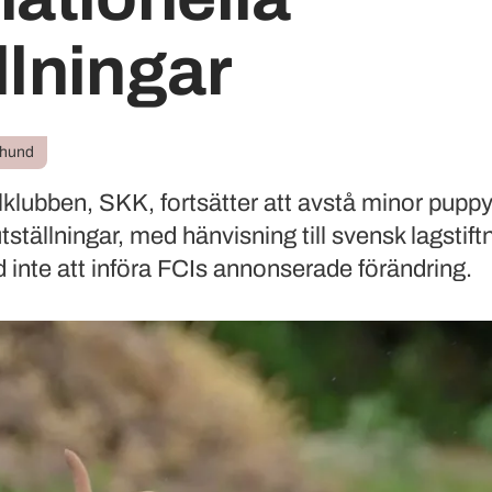
llningar
 hund
lubben, SKK, fortsätter att avstå minor puppy
utställningar, med hänvisning till svensk lagstif
nte att införa FCIs annonserade förändring.