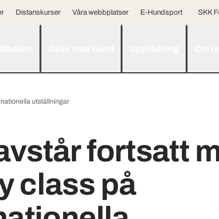
er
Distanskurser
Våra webbplatser
E-Hundsport
SKK F
Medlem
Aktiv med hund
Uppfödning
Om o
nationella utställningar
vstår fortsatt 
y class på
nationella