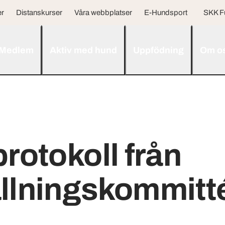
er
Distanskurser
Våra webbplatser
E-Hundsport
SKK F
Medlem
Aktiv med hund
Uppfödning
Om o
protokoll från
ällningskommitt