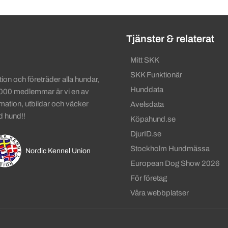
ändbara länkar
Tjänster & relaterat
Mitt SKK
SKK Funktionär
on och företräder alla hundar,
Hunddata
 000 medlemmar är vi en av
rmation, utbildar och väcker
Avelsdata
d hund!!
Köpahund.se
DjurID.se
Stockholm Hundmässa
Nordic Kennel Union
European Dog Show 2026
För företag
Våra webbplatser