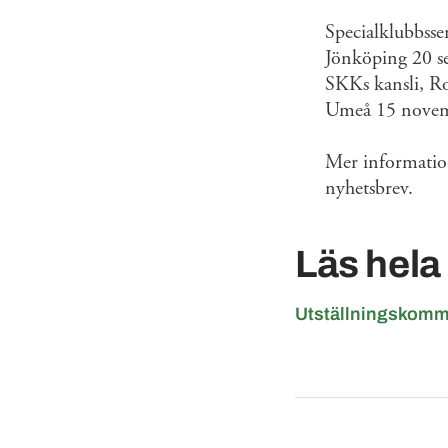
Specialklubbsse
Jönköping 20 s
SKKs kansli, R
Umeå 15 nove
Mer information
nyhetsbrev.
Läs hela
Utställningskommi