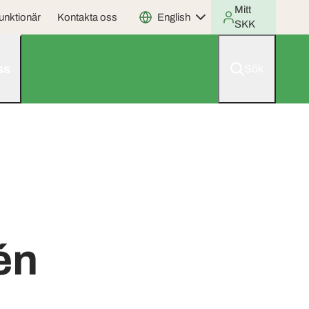
Mitt
unktionär
Kontakta oss
English
SKK
ss
Sök
én