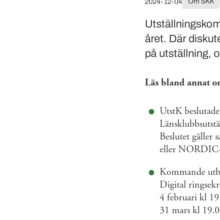
Om SKK
2024-12-04
Utställningskom
året. Där disku
på utställning, 
Läs bland annat o
UtstK beslutade
Länsklubbsutstäl
Beslutet gäller 
eller NORDIC-ut
Kommande utbi
Digital ringsek
4 februari kl 19
31 mars kl 19.