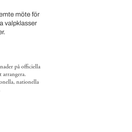
femte möte för
a valpklasser
r.
ader på officiella
t arrangera.
onella, nationella
.