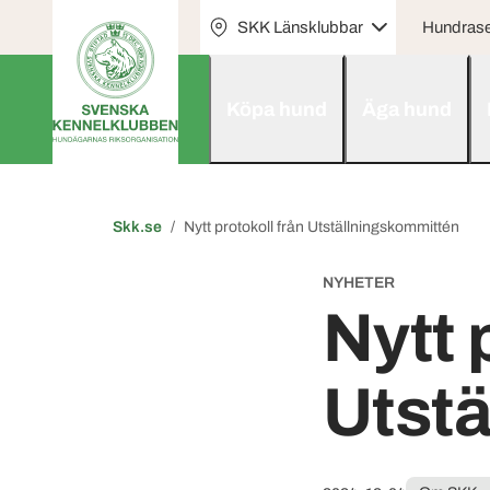
SKK Länsklubbar
Hundras
Köpa hund
Äga hund
Skk.se
Nytt protokoll från Utställningskommittén
NYHETER
Nytt 
Utst