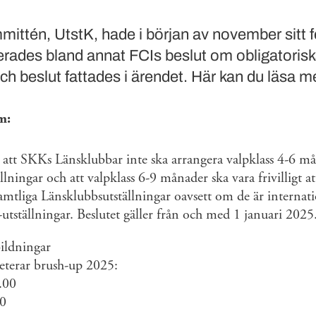
mittén, UtstK, hade i början av november sitt 
terades bland annat FCIs beslut om obligatorisk
och beslut fattades i ärendet. Här kan du läsa me
m:
 att SKKs Länsklubbar inte ska arrangera valpklass 4-6 mån
lningar och att valpklass 6-9 månader ska vara frivilligt at
samtliga Länsklubbsutställningar oavsett om de är internati
ställningar. Beslutet gäller från och med 1 januari 2025
ldningar
reterar brush-up 2025:
.00
00