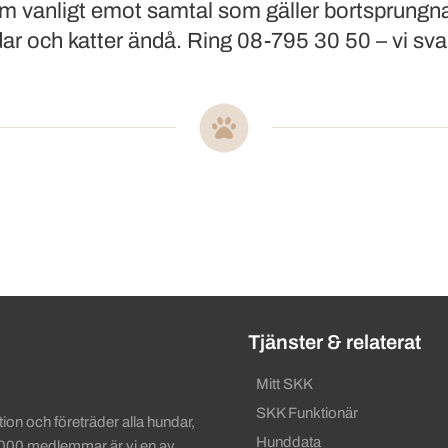
som vanligt emot samtal som gäller bortsprungna
ar och katter ändå. Ring 08-795 30 50 – vi svar
ändbara länkar
Tjänster & relaterat
Mitt SKK
SKK Funktionär
on och företräder alla hundar,
Hunddata
 000 medlemmar är vi en av