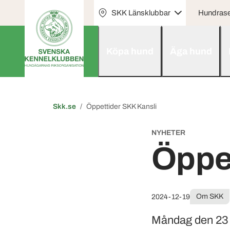
SKK Länsklubbar
Hundras
Köpa hund
Äga hund
Skk.se
Öppettider SKK Kansli
NYHETER
Öppet
Om SKK
2024-12-19
Måndag den 23 d