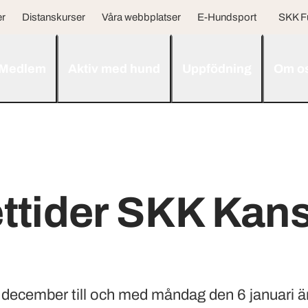
er
Distanskurser
Våra webbplatser
E-Hundsport
SKK F
Medlem
Aktiv med hund
Uppfödning
Om o
tider SKK Kans
ecember till och med måndag den 6 januari är