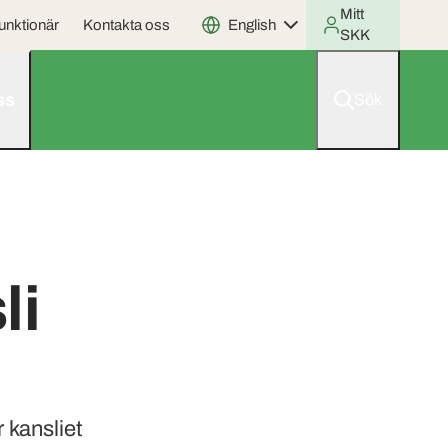
Mitt
unktionär
Kontakta oss
English
SKK
ss
Sök
li
 kansliet