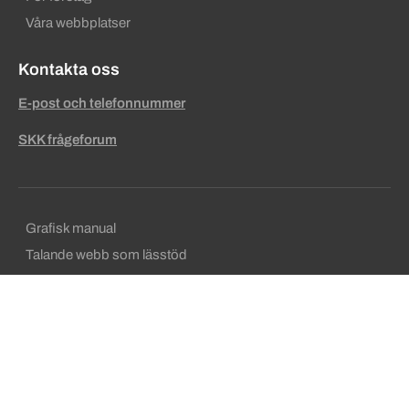
Våra webbplatser
Kontakta oss
E-post och telefonnummer
SKK frågeforum
Sekundära sidfotslänkar
Grafisk manual
Talande webb som lässtöd
SKKs personuppgiftspolicy
Användarvillkor
Ansvarig utgivare
Om cookies
Press