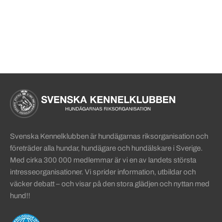
Sidinformation och användba
Köpa hund startsida
Svenska Kennelklubben är hundägarnas riksorganisation och
företräder alla hundar, hundägare och hundälskare i Sverige.
Med cirka 300 000 medlemmar är vi en av landets största
intresseorganisationer. Vi sprider information, utbildar och
väcker debatt – och visar på den stora glädjen och nyttan med
hund!!