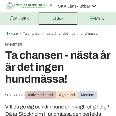
SKK Länsklubbar
Mitt SKK
Sök
Meny
Skk.se
Ta chansen - nästa år är det ingen hundmässa!
NYHETER
Ta chansen - nästa år
är det ingen
hundmässa!
Aktiv med hund
Äga hund
Medlem
2025-11-10
Vill du ge dig och din hund en riktigt rolig helg?
Då är Stockholm Hundmässa den perfekta