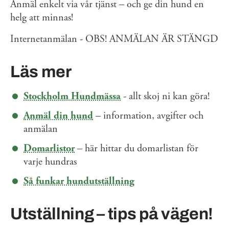
Anmäl enkelt via vår tjänst – och ge din hund en
helg att minnas!
Internetanmälan - OBS! ANMÄLAN ÄR STÄNGD
Läs mer
Stockholm Hundmässa
- allt skoj ni kan göra!
Anmäl din hund
– information, avgifter och
anmälan
Domarlistor
– här hittar du domarlistan för
varje hundras
Så funkar hundutställning
Utställning – tips på vägen!