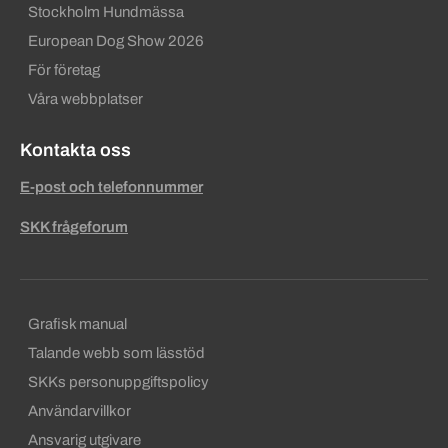
Stockholm Hundmässa
European Dog Show 2026
För företag
Våra webbplatser
Kontakta oss
E-post och telefonnummer
SKK frågeforum
Sekundära sidfotslänkar
Grafisk manual
Talande webb som lässtöd
SKKs personuppgiftspolicy
Användarvillkor
Ansvarig utgivare