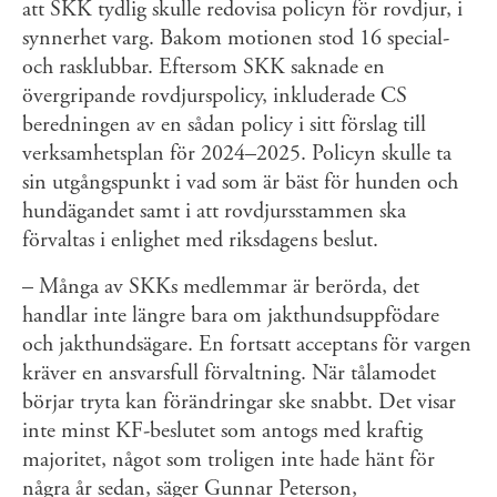
att SKK tydlig skulle redovisa policyn för rovdjur, i
synnerhet varg. Bakom motionen stod 16 special-
och rasklubbar. Eftersom SKK saknade en
övergripande rovdjurspolicy, inkluderade CS
beredningen av en sådan policy i sitt förslag till
verksamhetsplan för 2024–2025. Policyn skulle ta
sin utgångspunkt i vad som är bäst för hunden och
hundägandet samt i att rovdjursstammen ska
förvaltas i enlighet med riksdagens beslut.
– Många av SKKs medlemmar är berörda, det
handlar inte längre bara om jakthundsuppfödare
och jakthundsägare. En fortsatt acceptans för vargen
kräver en ansvarsfull förvaltning. När tålamodet
börjar tryta kan förändringar ske snabbt. Det visar
inte minst KF-beslutet som antogs med kraftig
majoritet, något som troligen inte hade hänt för
några år sedan, säger Gunnar Peterson,