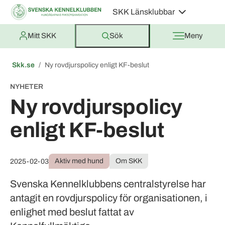
SKK Länsklubbar
Mitt SKK
Sök
Meny
Skk.se
Ny rovdjurspolicy enligt KF-beslut
NYHETER
Ny rovdjurspolicy
enligt KF-beslut
Aktiv med hund
Om SKK
2025-02-03
Svenska Kennelklubbens centralstyrelse har
antagit en rovdjurspolicy för organisationen, i
enlighet med beslut fattat av