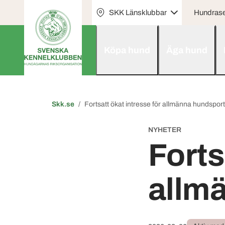
SKK Länsklubbar
Hundras
Köpa hund
Äga hund
Skk.se
Fortsatt ökat intresse för allmänna hundspor
NYHETER
Forts
allm