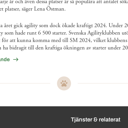
arje år och även dessa platser är så populära att antalet sö
t platser, säger Lena Östman.
 året gick agility som dock ökade kraftigt 2024. Under 
ty som hade runt 6 500 starter. Svenska Agilityklubben u
at för att kunna komma med till SM 2024, vilket klubbens
 ha bidragit till den kraftiga ökningen av starter under 2
ande
ändbara länkar
Tjänster & relaterat