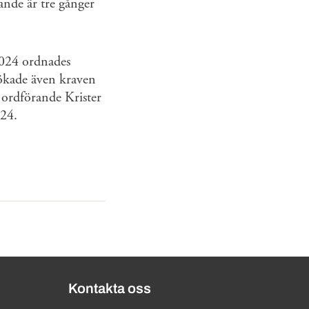
kande är tre gånger
2024 ordnades
tökade även kraven
 ordförande Krister
024.
Kontakta oss