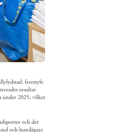
lylydnad, freestyle
trerades resultat
a under 2025, vilket
undsporter och det
 hund och hundägare