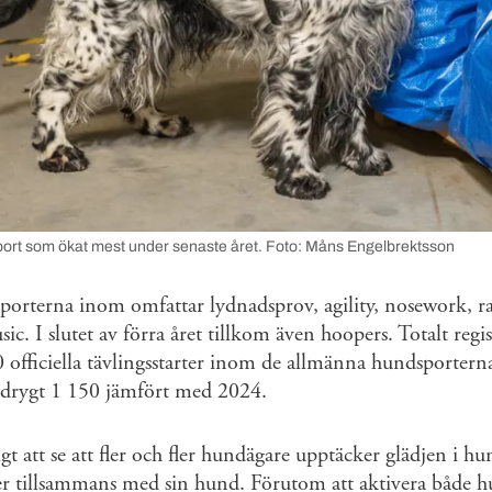
ort som ökat mest under senaste året. Foto: Måns Engelbrektsson
rterna inom omfattar lydnadsprov, agility, nosework, ral
c. I slutet av förra året tillkom även hoopers. Totalt regis
 officiella tävlingsstarter inom de allmänna hundsportern
 drygt 1 150 jämfört med 2024.
igt att se att fler och fler hundägare upptäcker glädjen i h
aker tillsammans med sin hund. Förutom att aktivera både