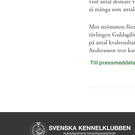
visst antal domare v
så många som antale
Mot strömmen förra
tävlingen Guldagili
på antal kvalresult
Andreasson tror kan
Till pressmeddel
Sidinformation och anv
Köpa hund startsida