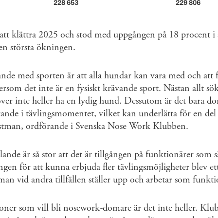
228 653
229 806
att klättra 2025 och stod med uppgången på 18 procent i 
den största ökningen.
lande med sporten är att alla hundar kan vara med och att f
tersom det inte är en fysiskt krävande sport. Nästan allt sö
ver inte heller ha en lydig hund. Dessutom är det bara d
ande i tävlingsmomentet, vilket kan underlätta för en del
Östman, ordförande i Svenska Nose Work Klubben.
lande är så stor att det är tillgången på funktionärer som 
ngen för att kunna erbjuda fler tävlingsmöjligheter blev 
man vid andra tillfällen ställer upp och arbetar som funkti
oner som vill bli nosework-domare är det inte heller. Klub