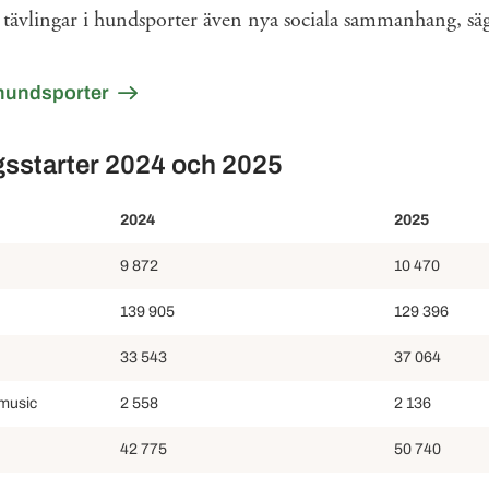
 tävlingar i hundsporter även nya sociala sammanhang, s
 hundsporter
ngsstarter 2024 och 2025
2024
2025
9 872
10 470
139 905
129 396
33 543
37 064
 music
2 558
2 136
42 775
50 740