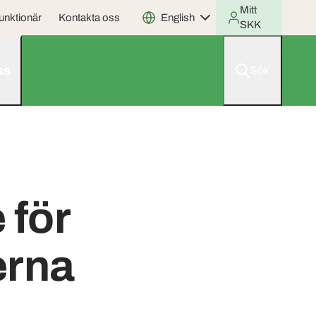
Mitt
unktionär
Kontakta oss
English
SKK
ss
Sök
 för
erna