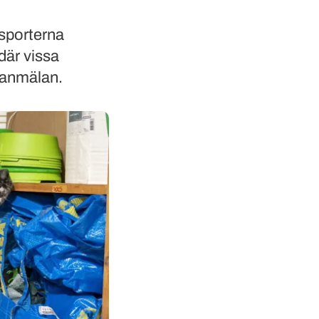
dsporterna
 där vissa
eranmälan.