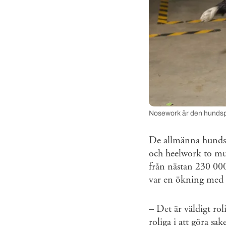
Nosework är den hundsp
De allmänna hundspo
och heelwork to musi
från nästan 230 000
var en ökning med
– Det är väldigt rol
roliga i att göra s