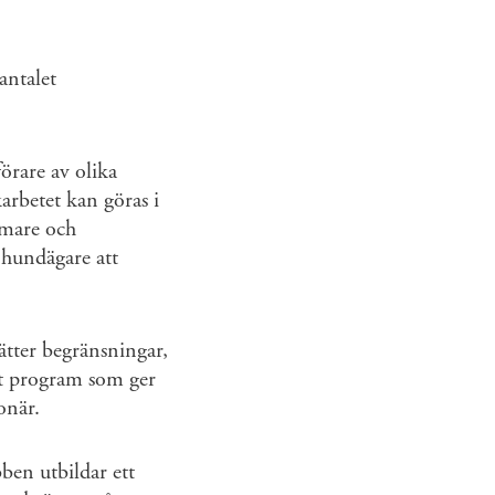
antalet
örare av olika
karbetet kan göras i
omare och
 hundägare att
sätter begränsningar,
ett program som ger
onär.
ben utbildar ett