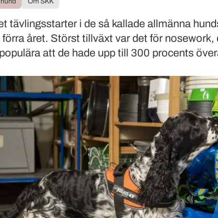
 hund
Om SKK
et tävlingsstarter i de så kallade allmänna hun
 förra året. Störst tillväxt var det för nosework,
å populära att de hade upp till 300 procents öv