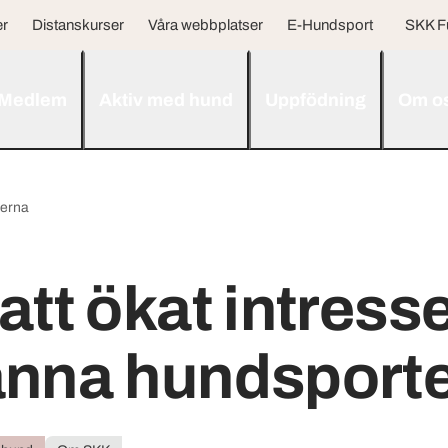
er
Distanskurser
Våra webbplatser
E-Hundsport
SKK F
Medlem
Aktiv med hund
Uppfödning
Om o
terna
att ökat intresse
änna hundsport