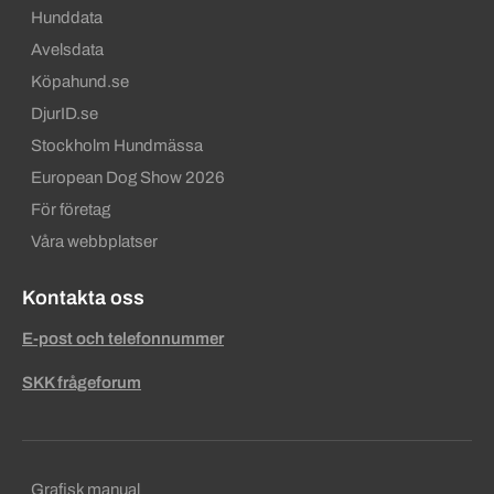
Hunddata
Avelsdata
Köpahund.se
DjurID.se
Stockholm Hundmässa
European Dog Show 2026
För företag
Våra webbplatser
Kontakta oss
E-post och telefonnummer
SKK frågeforum
Sekundära sidfotslänkar
Grafisk manual