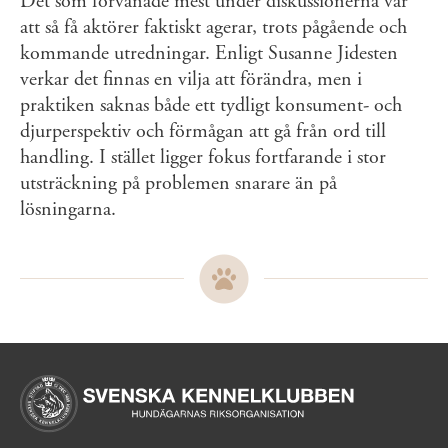
Det som förvånade mest under diskussionerna var
att så få aktörer faktiskt agerar, trots pågående och
kommande utredningar. Enligt Susanne Jidesten
verkar det finnas en vilja att förändra, men i
praktiken saknas både ett tydligt konsument- och
djurperspektiv och förmågan att gå från ord till
handling. I stället ligger fokus fortfarande i stor
utsträckning på problemen snarare än på
lösningarna.
Sidinformation och användba
Köpa hund startsida