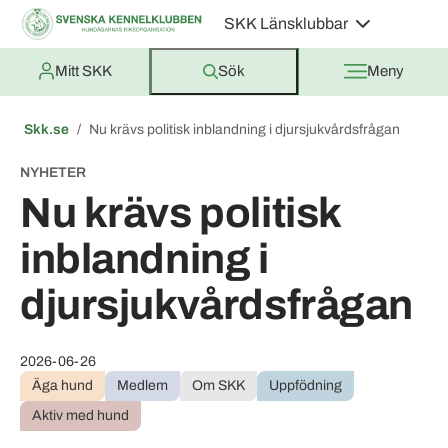
SKK Länsklubbar
Mitt SKK
Sök
Meny
Skk.se
Nu krävs politisk inblandning i djursjukvårdsfrågan
NYHETER
Nu krävs politisk
inblandning i
djursjukvårdsfrågan
2026-06-26
Äga hund
Medlem
Om SKK
Uppfödning
Aktiv med hund