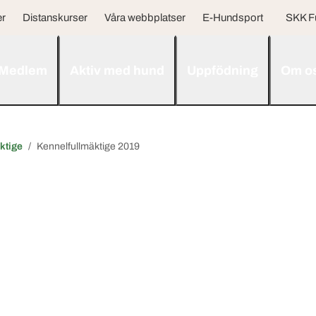
er
Distanskurser
Våra webbplatser
E-Hundsport
SKK F
Medlem
Aktiv med hund
Uppfödning
Om o
ktige
Kennelfullmäktige 2019