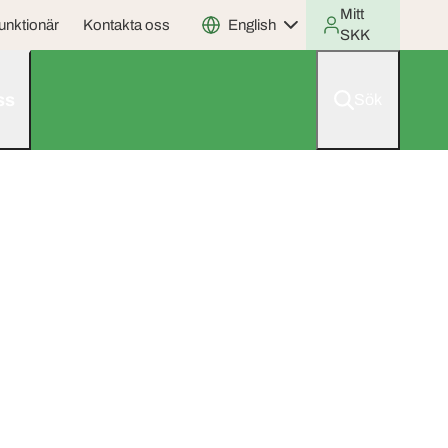
Mitt
unktionär
Kontakta oss
English
SKK
ss
Sök