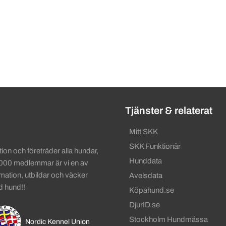
ändbara länkar
Tjänster & relaterat
Mitt SKK
SKK Funktionär
on och företräder alla hundar,
Hunddata
 000 medlemmar är vi en av
rmation, utbildar och väcker
Avelsdata
d hund!!
Köpahund.se
DjurID.se
Stockholm Hundmässa
Nordic Kennel Union