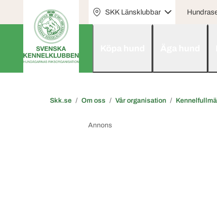
SKK Länsklubbar
Hundras
Köpa hund
Äga hund
Skk.se
Om oss
Vår organisation
Kennelfullmä
Annons