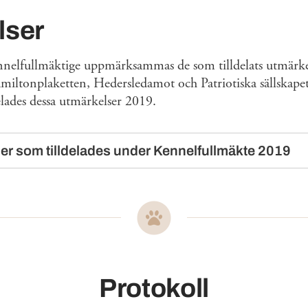
lser
elfullmäktige uppmärksammas de som tilldelats utmärke
miltonplaketten, Hedersledamot och Patriotiska sällskape
delades dessa utmärkelser 2019.
ser som tilldelades under Kennelfullmäkte 2019
Protokoll