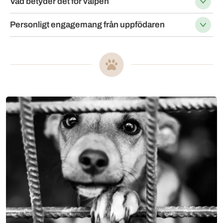
Vad betyder det för valpen
Personligt engagemang från uppfödaren
Mer om