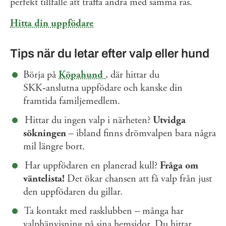
perfekt tillfälle att träffa andra med samma ras.
Hitta din uppfödare
Tips när du letar efter valp eller hund
Börja på
Köpahund
, där hittar du
SKK‑anslutna uppfödare och kanske din
framtida familjemedlem.
Hittar du ingen valp i närheten?
Utvidga
sökningen
– ibland finns drömvalpen bara några
mil längre bort.
Har uppfödaren en planerad kull?
Fråga om
väntelista!
Det ökar chansen att få valp från just
den uppfödaren du gillar.
Ta kontakt med rasklubben – många har
valphänvisning på sina hemsidor. Du hittar