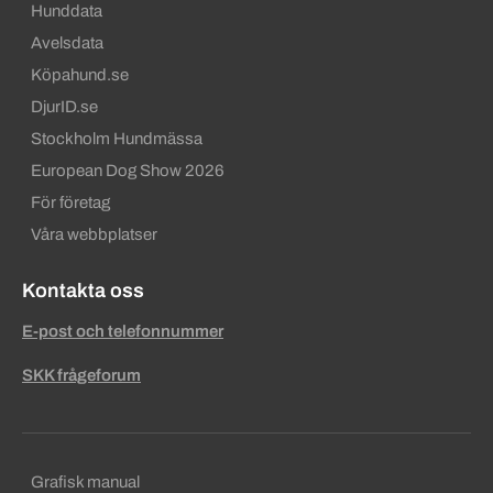
Hunddata
Avelsdata
Köpahund.se
DjurID.se
Stockholm Hundmässa
European Dog Show 2026
För företag
Våra webbplatser
Kontakta oss
E-post och telefonnummer
SKK frågeforum
Sekundära sidfotslänkar
Grafisk manual