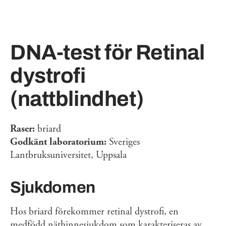
DNA-test för Retinal
dystrofi
(nattblindhet)
Raser:
briard
Godkänt laboratorium:
Sveriges
Lantbruksuniversitet, Uppsala
Sjukdomen
Hos briard förekommer retinal dystrofi, en
medfödd näthinnesjukdom som karakteriseras av