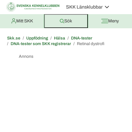
SKK Länsklubbar
Mitt SKK
Sök
Meny
Skk.se
Uppfödning
Hälsa
DNA-tester
DNA-tester som SKK registrerar
Retinal dystrofi
Annons