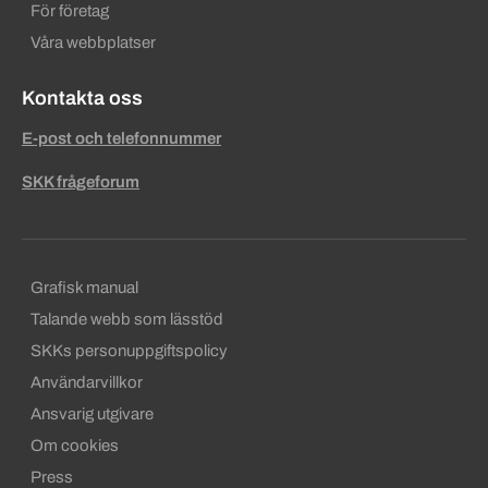
För företag
Våra webbplatser
Kontakta oss
E-post och telefonnummer
SKK frågeforum
Sekundära sidfotslänkar
Grafisk manual
Talande webb som lässtöd
SKKs personuppgiftspolicy
Användarvillkor
Ansvarig utgivare
Om cookies
Press