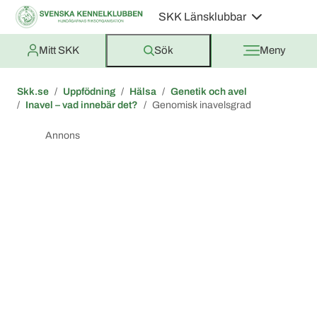
SKK Länsklubbar
Mitt SKK
Sök
Meny
Skk.se
Uppfödning
Hälsa
Genetik och avel
Inavel – vad innebär det?
Genomisk inavelsgrad
Annons