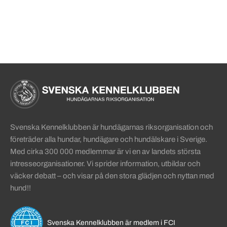
Sidinformation och användba
Köpa hund startsida
Svenska Kennelklubben är hundägarnas riksorganisation och
företräder alla hundar, hundägare och hundälskare i Sverige.
Med cirka 300 000 medlemmar är vi en av landets största
intresseorganisationer. Vi sprider information, utbildar och
väcker debatt – och visar på den stora glädjen och nyttan med
hund!!
Svenska Kennelklubben är medlem i FCI