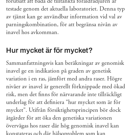
förutsatt att båda de tilltänkta föräldradjuren är
testade genom det aktuella laboratoriet. Denna typ
av tjänst kan ge användbar information vid val av
parningskombination, för att begränsa nivån av
inavel hos avkomman.
Hur mycket är för mycket?
Sammanfattningsvis kan beräkningar av genomisk
inavel ge en indikation på graden av genetisk
variation i en ras, jämfört med andra raser. Högre
nivåer av inavel är generellt förknippade med ökad
risk, men det finns för närvarande inte tillräckligt
underlag för att definiera "hur mycket som är för
mycket". Utifrån försiktighetsprincipen bör dock
åtgärder för att öka den genetiska variationen
övervägas hos raser där hög genomisk inavel kan
konstateras och där hälsoproblem som kan