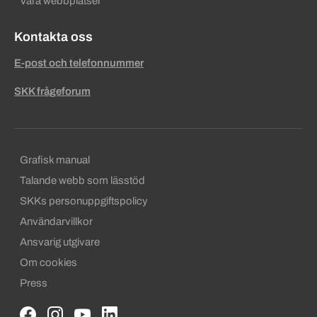
Våra webbplatser
Kontakta oss
E-post och telefonnummer
SKK frågeforum
Sekundära sidfotslänkar
Grafisk manual
Talande webb som lässtöd
SKKs personuppgiftspolicy
Användarvillkor
Ansvarig utgivare
Om cookies
Press