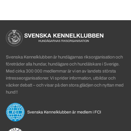
Sidinformation och användba
Köpa hund startsida
Svenska Kennelklubben är hundägarnas riksorganisation och
företräder alla hundar, hundägare och hundälskare i Sverige.
Med cirka 300 000 medlemmar är vi en av landets största
intresseorganisationer. Vi sprider information, utbildar och
väcker debatt – och visar på den stora glädjen och nyttan med
hund!!
Svenska Kennelklubben är medlem i FCI