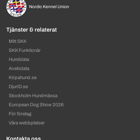
Nordic Kennel Union
Tjänster & relaterat
Mitt SKK
SKK Funktionär
Hunddata
Avelsdata
Köpahund.se
DjurID.se
Stockholm Hundmässa
European Dog Show 2026
För företag
Våra webbplatser
Kontakta oss