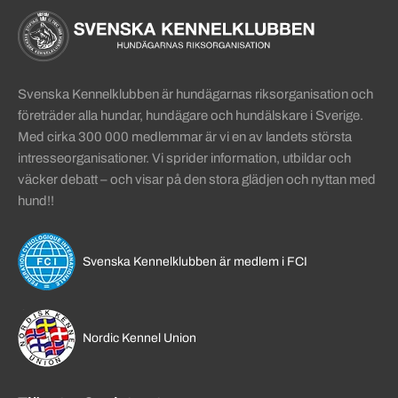
Sidinformation och användba
Köpa hund startsida
Svenska Kennelklubben är hundägarnas riksorganisation och
företräder alla hundar, hundägare och hundälskare i Sverige.
Med cirka 300 000 medlemmar är vi en av landets största
intresseorganisationer. Vi sprider information, utbildar och
väcker debatt – och visar på den stora glädjen och nyttan med
hund!!
Svenska Kennelklubben är medlem i FCI
Nordic Kennel Union